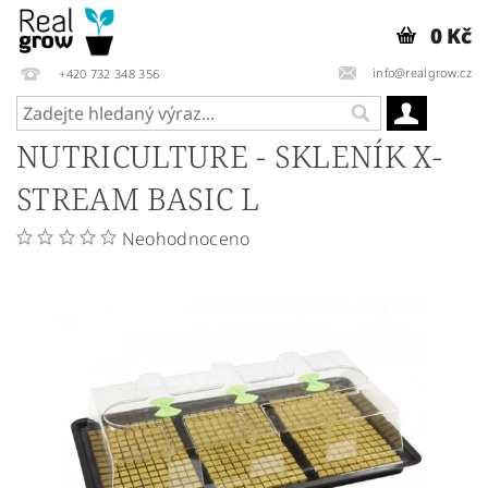
0 Kč
info@realgrow.cz
+420 732 348 356
NUTRICULTURE - SKLENÍK X-
STREAM BASIC L
Neohodnoceno