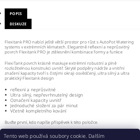
POPIS
DISKUZE
Flexitank PRO nabízí ještě větší prostor pro růst s AutoPot Watering
systems v extrémních klimatech. Elegantně reflexní a neprůsvitný
povrch Flexitank PRO je ztělesnění kombinace formy a funkce
FlexiTank povrch krásně maskuje extrémní robustní a plně
rozložitelnou konstrukci uvnitř. Skryté podpěry nádrže a vnitřní
značení kapacity tvoří s čistými okraji osvědčený, ultra silný a ultra
praktický Flexitank design
reflexní a neprůsvitné
Ultra silný, nepřevrhnutelný design
Označení kapacity uvnitř
Jednoduché složení za pár minut
Včetně kompletního kování
Buďte první, kdo napíše příspěvek k této položce.
Přidat komentář
Tento web používá soubory cookie. Dalším