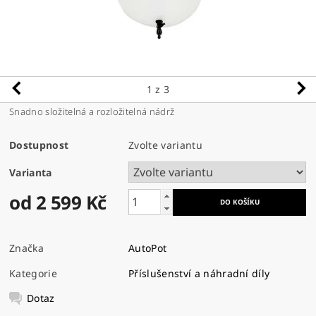
1
z 3
Snadno složitelná a rozložitelná nádrž
Dostupnost
Zvolte variantu
Varianta
od 2 599 Kč
Značka
AutoPot
Kategorie
Příslušenství a náhradní díly
Dotaz