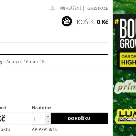
|
PŘIHLÁŠENÍ
REGISTRACE
KOŠÍK:
0 Kč
ly
Autopot 16 mm filtr
ost
Na dotaz
Kč
duktu
AP-PF918/16