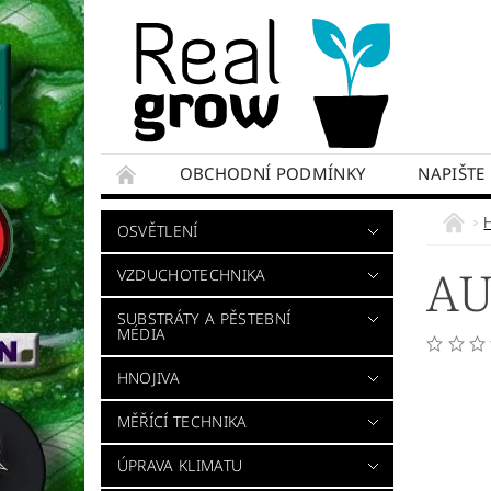
OBCHODNÍ PODMÍNKY
NAPIŠTE
OSVĚTLENÍ
AU
VZDUCHOTECHNIKA
SUBSTRÁTY A PĚSTEBNÍ
MÉDIA
HNOJIVA
MĚŘÍCÍ TECHNIKA
ÚPRAVA KLIMATU