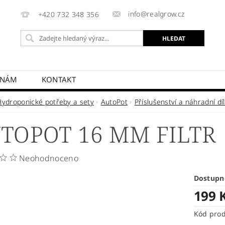
info@realgrow.cz
+420 732 348 356
 NÁM
KONTAKT
Hydroponické potřeby a sety
AutoPot
Příslušenství a náhradní dí
TOPOT 16 MM FILTR
Neohodnoceno
Dostupn
199 
Kód pro