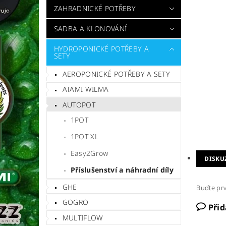
ZAHRADNICKÉ POTŘEBY
SADBA A KLONOVÁNÍ
HYDROPONICKÉ POTŘEBY A
SETY
AEROPONICKÉ POTŘEBY A SETY
ATAMI WILMA
AUTOPOT
1POT
1POT XL
Easy2Grow
DISKU
Příslušenství a náhradní díly
GHE
Buďte prv
GOGRO
Při
MULTIFLOW