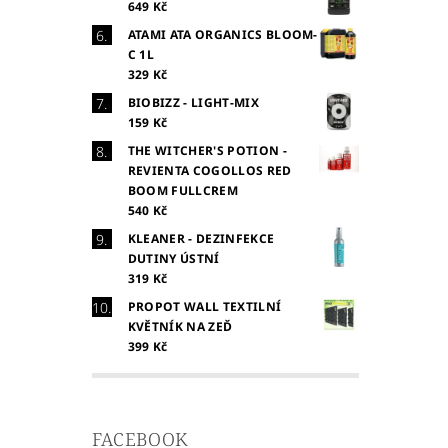
649 Kč
ATAMI ATA ORGANICS BLOOM-
C 1L
329 Kč
BIOBIZZ - LIGHT-MIX
159 Kč
THE WITCHER'S POTION -
REVIENTA COGOLLOS RED
BOOM FULLCREM
540 Kč
KLEANER - DEZINFEKCE
DUTINY ÚSTNÍ
319 Kč
PROPOT WALL TEXTILNÍ
KVĚTNÍK NA ZEĎ
399 Kč
FACEBOOK