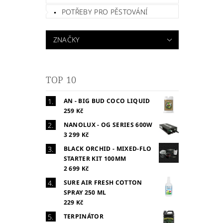
POTŘEBY PRO PĚSTOVÁNÍ
ZNAČKY
TOP 10
AN - BIG BUD COCO LIQUID
259 Kč
NANOLUX - OG SERIES 600W
3 299 Kč
BLACK ORCHID - MIXED-FLO
STARTER KIT 100MM
2 699 Kč
SURE AIR FRESH COTTON
SPRAY 250 ML
229 Kč
TERPINÁTOR