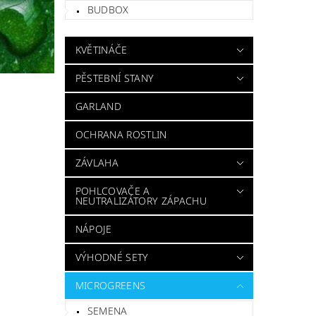
BUDBOX
KVĚTINÁČE
PĚSTEBNÍ STANY
GARLAND
OCHRANA ROSTLIN
ZÁVLAHA
POHLCOVAČE A
NEUTRALIZÁTORY ZÁPACHU
NÁPOJE
VÝHODNÉ SETY
MICROGREENS
SEMENA