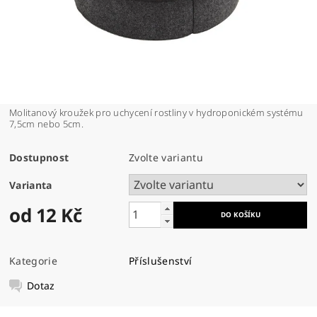
Molitanový kroužek pro uchycení rostliny v hydroponickém systému
7,5cm nebo 5cm.
Dostupnost
Zvolte variantu
Varianta
od 12 Kč
Kategorie
Příslušenství
Dotaz