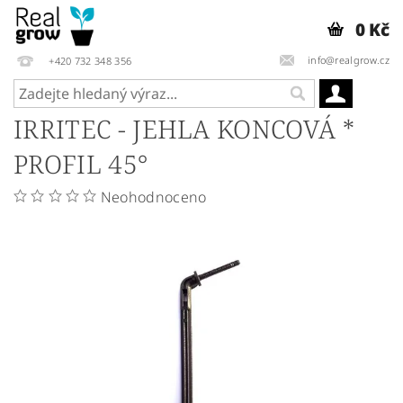
0 Kč
info@realgrow.cz
+420 732 348 356
IRRITEC - JEHLA KONCOVÁ *
PROFIL 45°
Neohodnoceno