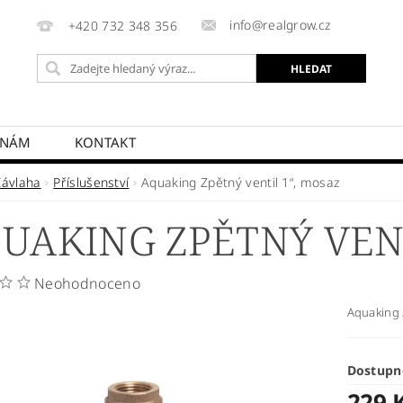
info@realgrow.cz
+420 732 348 356
 NÁM
KONTAKT
Závlaha
Příslušenství
Aquaking Zpětný ventil 1“, mosaz
UAKING ZPĚTNÝ VENT
Neohodnoceno
Aquaking 
Dostupn
229 