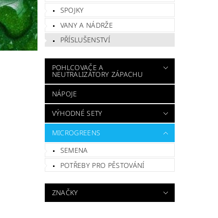
SPOJKY
VANY A NÁDRŽE
PŘÍSLUŠENSTVÍ
POHLCOVAČE A
NEUTRALIZÁTORY ZÁPACHU
NÁPOJE
VÝHODNÉ SETY
MICROGREENS
SEMENA
POTŘEBY PRO PĚSTOVÁNÍ
ZNAČKY