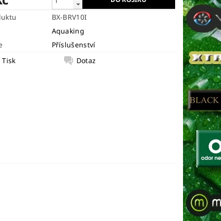
duktu
BX-BRV10I
Aquaking
e
Příslušenství
Tisk
Dotaz