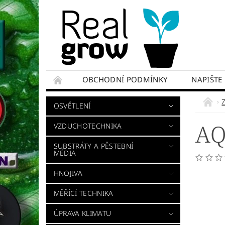
OBCHODNÍ PODMÍNKY
NAPIŠTE
OSVĚTLENÍ
AQ
VZDUCHOTECHNIKA
SUBSTRÁTY A PĚSTEBNÍ
MÉDIA
HNOJIVA
MĚŘÍCÍ TECHNIKA
ÚPRAVA KLIMATU