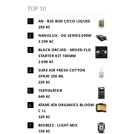
TOP 10
AN - BIG BUD COCO LIQUID
259 Kč
NANOLUX - OG SERIES 600W
3 299 Kč
BLACK ORCHID - MIXED-FLO
STARTER KIT 100MM
2 699 Kč
SURE AIR FRESH COTTON
SPRAY 250 ML
229 Kč
TERPINÁTOR
649 Kč
ATAMI ATA ORGANICS BLOOM-
C 1L
329 Kč
BIOBIZZ - LIGHT-MIX
159 Kč