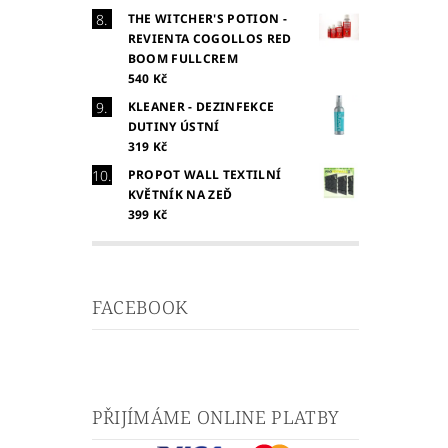
THE WITCHER'S POTION -
REVIENTA COGOLLOS RED
BOOM FULLCREM
540 Kč
KLEANER - DEZINFEKCE
DUTINY ÚSTNÍ
319 Kč
PROPOT WALL TEXTILNÍ
KVĚTNÍK NA ZEĎ
399 Kč
FACEBOOK
PŘIJÍMÁME ONLINE PLATBY