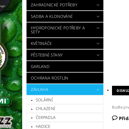
ZAHRADNICKÉ POTŘEBY
SADBA A KLONOVÁNÍ
HYDROPONICKÉ POTŘEBY A
SETY
KVĚTINÁČE
PĚSTEBNÍ STANY
GARLAND
OCHRANA ROSTLIN
ZÁVLAHA
DISKU
SOLÁRNÍ
Buďte prv
CHLAZENÍ
ČERPADLA
Při
HADICE