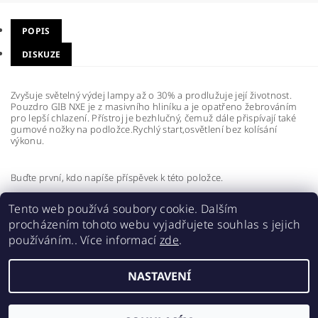
POPIS
DISKUZE
Zvyšuje světelný výdej lampy až o 30% a prodlužuje její životnost.
Pouzdro GIB NXE je z masivního hliníku a je opatřeno žebrováním
pro lepší chlazení. Přístroj je bezhlučný, čemuž dále přispívají také
gumové nožky na podložce.Rychlý start,osvětlení bez kolísání
výkonu.
Buďte první, kdo napíše příspěvek k této položce.
Přidat komentář
Tento web používá soubory cookie. Dalším
procházením tohoto webu vyjadřujete souhlas s jejich
používáním.. Více informací
zde
.
NASTAVENÍ
2026 ©
Realgrow
, všechna práva vyhrazena