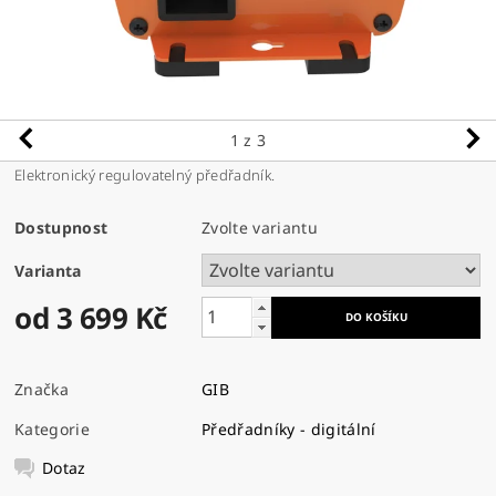
1
z 3
Elektronický regulovatelný předřadník.
Dostupnost
Zvolte variantu
Varianta
od 3 699 Kč
Značka
GIB
Kategorie
Předřadníky - digitální
Dotaz