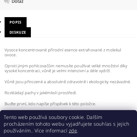
Dotaz
POPIS
DISKUZE
Vysoce koncentrované přírodní esence extrahované z molekul
ovoce.
Oproti jiným pohlcovačům nemusíte používat velké množství díky
vysoké koncentraci, vůně je velmi intenzivní a déle vydrží.
Vůně jsou přirozené a absolutně zdravotně i ekologicky nezávadné.
Rozkládají pachy v jakémkoli prostředí.
Buďte první, kdo napíše příspěvek k této položce.
Přidat komentář
Tento web používá soubory cookie. Dalším
procházením tohoto webu vyjadřujete souhlas s jejich
používáním.. Více informací
zde
.