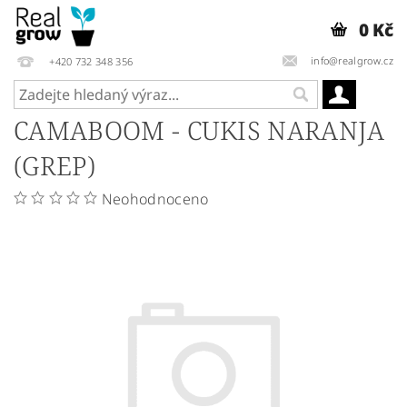
0 Kč
info@realgrow.cz
+420 732 348 356
CAMABOOM - CUKIS NARANJA
(GREP)
Neohodnoceno