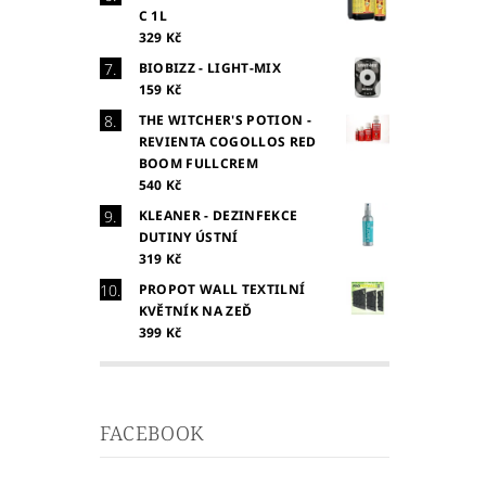
C 1L
329 Kč
BIOBIZZ - LIGHT-MIX
159 Kč
THE WITCHER'S POTION -
REVIENTA COGOLLOS RED
BOOM FULLCREM
540 Kč
KLEANER - DEZINFEKCE
DUTINY ÚSTNÍ
319 Kč
PROPOT WALL TEXTILNÍ
KVĚTNÍK NA ZEĎ
399 Kč
FACEBOOK