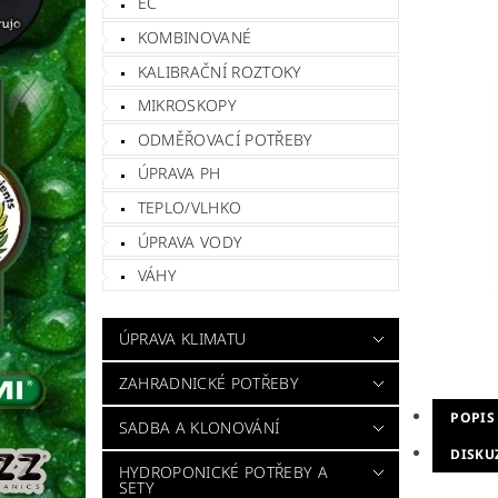
EC
KOMBINOVANÉ
KALIBRAČNÍ ROZTOKY
MIKROSKOPY
ODMĚŘOVACÍ POTŘEBY
ÚPRAVA PH
TEPLO/VLHKO
ÚPRAVA VODY
VÁHY
ÚPRAVA KLIMATU
ZAHRADNICKÉ POTŘEBY
POPIS
SADBA A KLONOVÁNÍ
DISKU
HYDROPONICKÉ POTŘEBY A
SETY