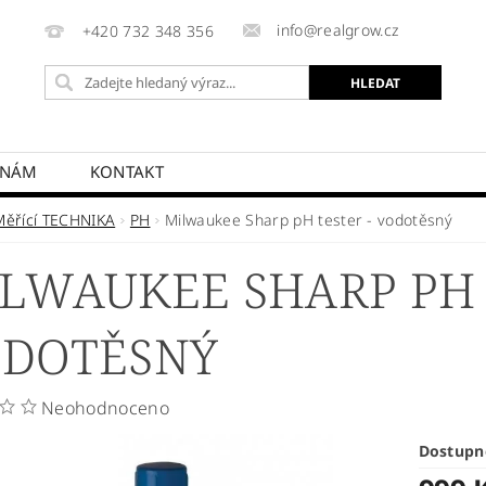
info@realgrow.cz
+420 732 348 356
 NÁM
KONTAKT
Měřící TECHNIKA
PH
Milwaukee Sharp pH tester - vodotěsný
LWAUKEE SHARP PH 
DOTĚSNÝ
Neohodnoceno
Dostupn