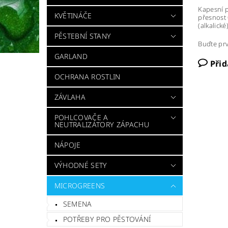
Kapesní p
KVĚTINÁČE
přesnost 
(alkalické)
PĚSTEBNÍ STANY
Buďte prv
GARLAND
Při
OCHRANA ROSTLIN
ZÁVLAHA
POHLCOVAČE A
NEUTRALIZÁTORY ZÁPACHU
NÁPOJE
VÝHODNÉ SETY
MICROGREENS
SEMENA
POTŘEBY PRO PĚSTOVÁNÍ