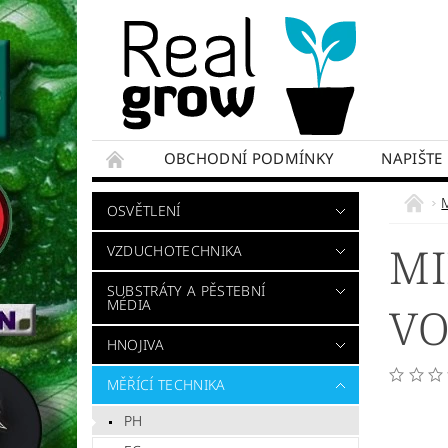
OBCHODNÍ PODMÍNKY
NAPIŠTE
OSVĚTLENÍ
MI
VZDUCHOTECHNIKA
SUBSTRÁTY A PĚSTEBNÍ
MÉDIA
VO
HNOJIVA
MĚŘÍCÍ TECHNIKA
PH