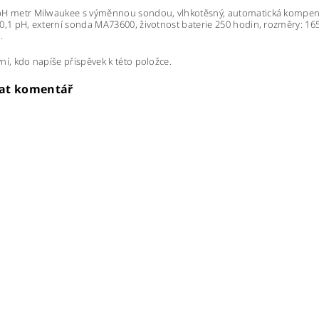
H metr Milwaukee s výměnnou sondou, vlhkotěsný, automatická kompenzac
0,1 pH, externí sonda MA73600, životnost baterie 250 hodin, rozměry: 16
.
ní, kdo napíše příspěvek k této položce.
dat komentář