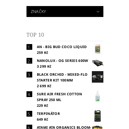
ZNAČKY
TOP 10
AN - BIG BUD COCO LIQUID
259 Kč
NANOLUX - OG SERIES 600W
3 299 Kč
BLACK ORCHID - MIXED-FLO
STARTER KIT 100MM
2 699 Kč
SURE AIR FRESH COTTON
SPRAY 250 ML
229 Kč
TERPINÁTOR
649 Kč
ATAMI ATA ORGANICS BLOOM-