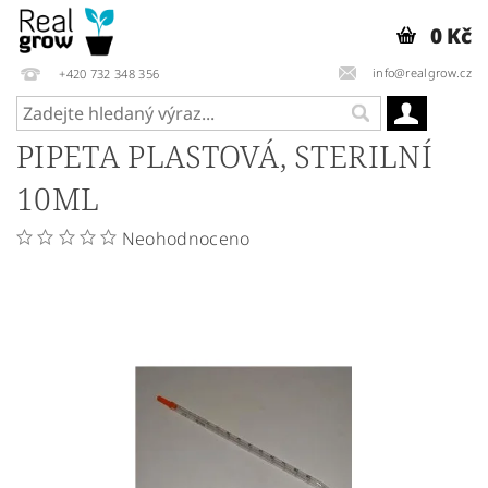
0 Kč
info@realgrow.cz
+420 732 348 356
PIPETA PLASTOVÁ, STERILNÍ
10ML
Neohodnoceno