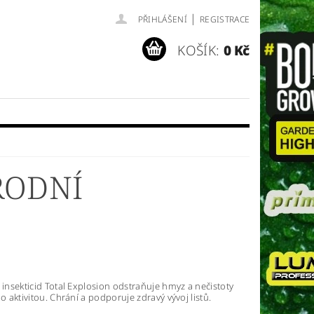
|
PŘIHLÁŠENÍ
REGISTRACE
KOŠÍK:
0 Kč
RODNÍ
 insekticid Total Explosion odstraňuje hmyz a nečistoty
ho aktivitou. Chrání a podporuje zdravý vývoj listů.