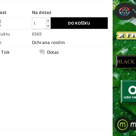
ost
Na dotaz
č
duktu
6569
e
Ochrana rostlin
Tisk
Dotaz