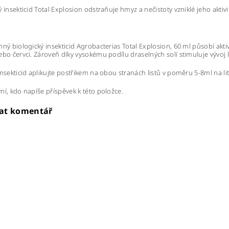
ý insekticid Total Explosion odstraňuje hmyz a nečistoty vzniklé jeho aktiv
nný biologický insekticid Agrobacterias Total Explosion, 60 ml působí ak
ebo červci. Zároveň díky vysokému podílu draselných solí stimuluje vývoj l
insekticid aplikujte postřikem na obou stranách listů v poměru 5-8ml na l
ní, kdo napíše příspěvek k této položce.
dat komentář