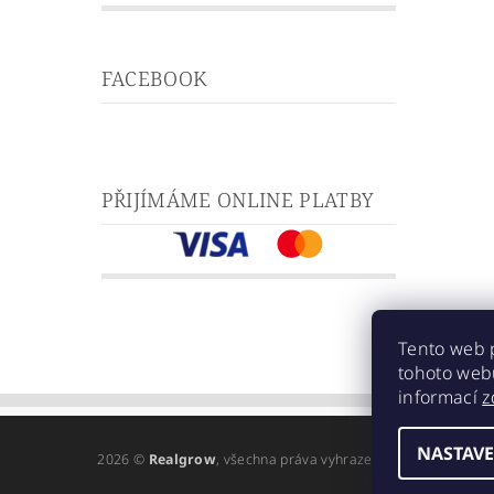
FACEBOOK
PŘIJÍMÁME ONLINE PLATBY
Tento web 
tohoto webu
informací
z
NASTAVE
2026 ©
Realgrow
, všechna práva vyhrazena