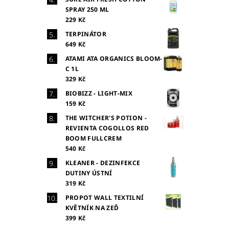
SPRAY 250 ML
229 Kč
TERPINÁTOR
649 Kč
ATAMI ATA ORGANICS BLOOM-
C 1L
329 Kč
BIOBIZZ - LIGHT-MIX
159 Kč
THE WITCHER'S POTION -
REVIENTA COGOLLOS RED
BOOM FULLCREM
540 Kč
KLEANER - DEZINFEKCE
DUTINY ÚSTNÍ
319 Kč
PROPOT WALL TEXTILNÍ
KVĚTNÍK NA ZEĎ
399 Kč