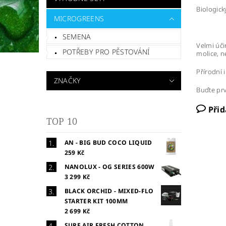
Biologick
MICROGREENS
SEMENA
Velmi úči
POTŘEBY PRO PĚSTOVÁNÍ
molice, n
Přírodní 
ZNAČKY
Buďte prv
Při
TOP 10
AN - BIG BUD COCO LIQUID
259 Kč
NANOLUX - OG SERIES 600W
3 299 Kč
BLACK ORCHID - MIXED-FLO
STARTER KIT 100MM
2 699 Kč
SURE AIR FRESH COTTON