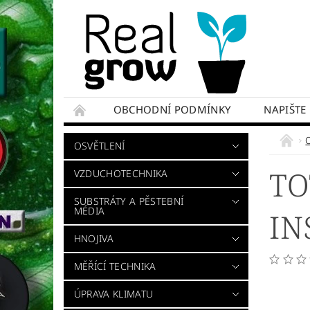
OBCHODNÍ PODMÍNKY
NAPIŠTE
OSVĚTLENÍ
TO
VZDUCHOTECHNIKA
SUBSTRÁTY A PĚSTEBNÍ
MÉDIA
IN
HNOJIVA
MĚŘÍCÍ TECHNIKA
ÚPRAVA KLIMATU