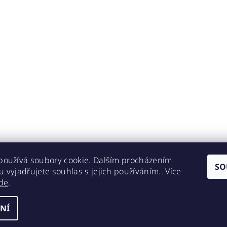
používá soubory cookie. Dalším procházením
SO
 vyjadřujete souhlas s jejich používáním.. Více
de
.
NÍ