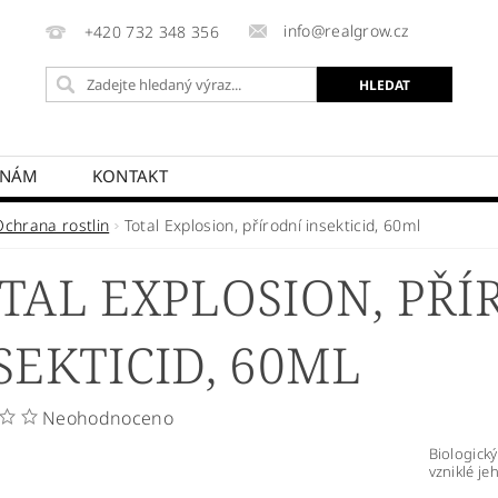
info@realgrow.cz
+420 732 348 356
 NÁM
KONTAKT
Ochrana rostlin
Total Explosion, přírodní insekticid, 60ml
TAL EXPLOSION, PŘÍ
SEKTICID, 60ML
Neohodnoceno
Biologický
vzniklé je