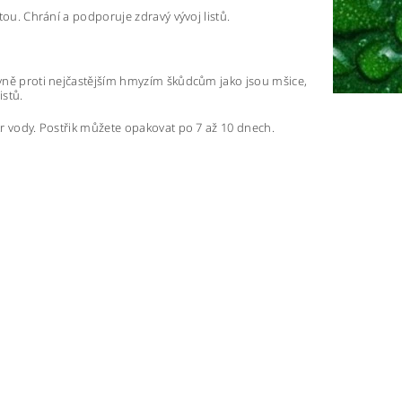
itou. Chrání a podporuje zdravý vývoj listů.
tivně proti nejčastějším hmyzím škůdcům jako jsou mšice,
istů.
itr vody. Postřik můžete opakovat po 7 až 10 dnech.