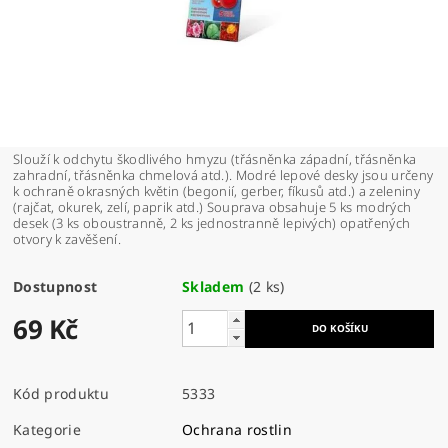
Slouží k odchytu škodlivého hmyzu (třásněnka západní, třásněnka
zahradní, třásněnka chmelová atd.). Modré lepové desky jsou určeny
k ochraně okrasných květin (begonií, gerber, fíkusů atd.) a zeleniny
(rajčat, okurek, zelí, paprik atd.) Souprava obsahuje 5 ks modrých
desek (3 ks oboustranně, 2 ks jednostranně lepivých) opatřených
otvory k zavěšení.
Dostupnost
Skladem
(2 ks)
69 Kč
Kód produktu
5333
Kategorie
Ochrana rostlin