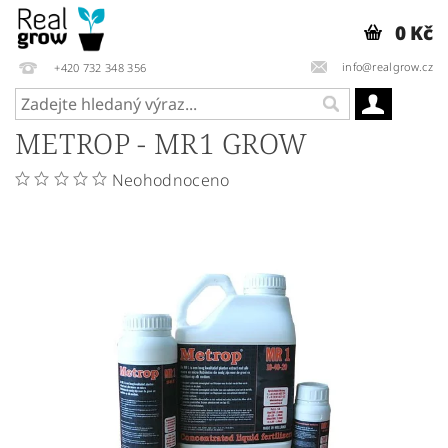
0 Kč
info@realgrow.cz
+420 732 348 356
METROP - MR1 GROW
Neohodnoceno