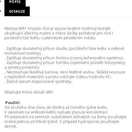
POPIS
DISKUZE
Metrop MR1 hnojivo růst je vysoce kvalitní rostlinný extrakt
obsahující všechny makro a mikro složky potřebné pro růst i
počáteční fázi květu v jakémkoliv pěstebním médiu
. Zajišťuje dostatečný přísun dusíku (počáteční fáze květu a celková
mohutnost rostliny);
. Zajišťuje dostatečný přísun fosforu (rozvoj kořenového systému);
. Zajišťuje dostatečný přísun hořčíku (optimální průběh fotosyntézy
a syntézy proteinů);
. Neobsahuje škodlivá barviva, není ředěné vodou. Skládá se pouze
z nejčistších materiálů a proto udržujte nízkou hodnotu EC;
. Žádné datum doporučené spotřeby;
Skladujte mimo dosah dětí
Použití:
Od druhého dne růstu do třetího až čtvrtého týdne květu.
V závislosti na velikosti květů zvyšujte plynule koncentraci.
Při pěstování na zemních substrátech bohatých na živiny používejte
roztok jednou až třikrát týdně. V případě hydroponie používejte
denně.