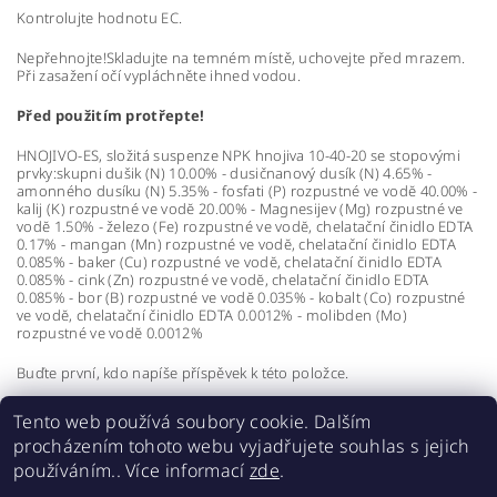
Kontrolujte hodnotu EC.
Nepřehnojte!Skladujte na temném místě, uchovejte před mrazem.
Při zasažení očí vypláchněte ihned vodou.
Před použitím protřepte!
HNOJIVO-ES, složitá suspenze NPK hnojiva 10-40-20 se stopovými
prvky:skupni dušik (N) 10.00% - dusičnanový dusík (N) 4.65% -
amonného dusíku (N) 5.35% - fosfati (P) rozpustné ve vodĕ 40.00% -
kalij (K) rozpustné ve vodĕ 20.00% - Magnesijev (Mg) rozpustné ve
vodĕ 1.50% - železo (Fe) rozpustné ve vodĕ, chelatační činidlo EDTA
0.17% - mangan (Mn) rozpustné ve vodĕ, chelatační činidlo EDTA
0.085% - baker (Cu) rozpustné ve vodĕ, chelatační činidlo EDTA
0.085% - cink (Zn) rozpustné ve vodĕ, chelatační činidlo EDTA
0.085% - bor (B) rozpustné ve vodĕ 0.035% - kobalt (Co) rozpustné
ve vodĕ, chelatační činidlo EDTA 0.0012% - molibden (Mo)
rozpustné ve vodĕ 0.0012%
Buďte první, kdo napíše příspěvek k této položce.
Přidat komentář
Tento web používá soubory cookie. Dalším
procházením tohoto webu vyjadřujete souhlas s jejich
používáním.. Více informací
zde
.