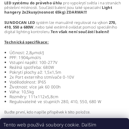
LED systému do práveho úhlu
pro vypokrytí světla i na stranách
pěstební místnosti. Součástí balení jsou také speacialní
Light
hangery 2x2kusy(nosnost 65kg) ZDARMA!!!
SUNDOCAN LED
systém lze manuálně regulovat na výkon
270,
410, 550 a 680W
, nebo také extérně ovládat pomocí speciálního
digital lighting kontroleru.
Ten
však není součástí balení!
Technická specifikace:
Účinost: 2,8µmol/J
PPF: 1904µmol/s
Vstupní napětí: 100-277V
Reálná spotřeba: 680W
Pokrytí plochy až: 1,5x1,5m
2x Port externího stmívače 0-10V
Voděodolnost: IP65
Životnost: více jak 60 000h
Váha: 10,5kg
Rozměry: 111x112x5,8cm
Regulovatelné ve stupních 280, 410, 550, 680 W
Buďte první, kdo napíše příspěvek k této položce.
Přidat komentář
Tento web používá soubory cookie. Dalším