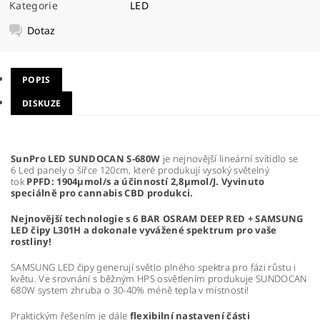
Kategorie
LED
Dotaz
POPIS
DISKUZE
SunPro LED SUNDOCAN S-
680W
je nejnovější lineární svítidlo se
6 Led panely o šířce 120cm, které produkují vysoký světelný
tok
PPFD: 1904µmol/s a účinností 2,8µmol/J.
Vyvinuto
speciálně pro cannabis CBD produkci.
Nejnovější technologie s 6 BAR OSRAM DEEP RED + SAMSUNG
LED čipy
L301H
a dokonale vyvážené spektrum pro vaše
rostliny!
SAMSUNG LED čipy generují světlo plného spektra pro fázi růstu i
květu. Ve srovnání s běžným HPS osvětlením produkuje SUNDOCAN
680W system zhruba o 30-40% méně tepla v místnosti!
Praktickým řešením je dále
flexibilní nastavení části