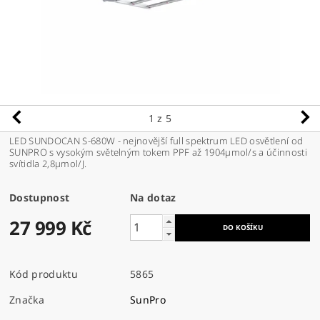
1
z 5
LED SUNDOCAN S-680W - nejnovější full spektrum LED osvětlení od
SUNPRO s vysokým světelným tokem PPF až 1904µmol/s a účinnosti
svítidla 2,8µmol/J.
Dostupnost
Na dotaz
27 999 Kč
Kód produktu
5865
Značka
SunPro