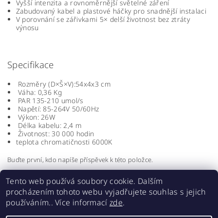
Vyšší intenzita a rovnoměrnější světelné záření
Zabudovaný kabel a plastové háčky pro snadnější instalaci
V porovnání se zářivkami 5× delší životnost bez ztráty
výnosu
Specifikace
Rozměry (D×Š×V):54x4x3 cm
Váha: 0,36 Kg
PAR 135-210 umol/s
Napětí: 85-264V 50/60Hz
Výkon: 26W
Délka kabelu: 2,4 m
Životnost: 30 000 hodin
teplota chromatičnosti 6000K
Buďte první, kdo napíše příspěvek k této položce.
Přidat komentář
Tento web používá soubory cookie. Dalším
procházením tohoto webu vyjadřujete souhlas s jejich
používáním.. Více informací
zde
.