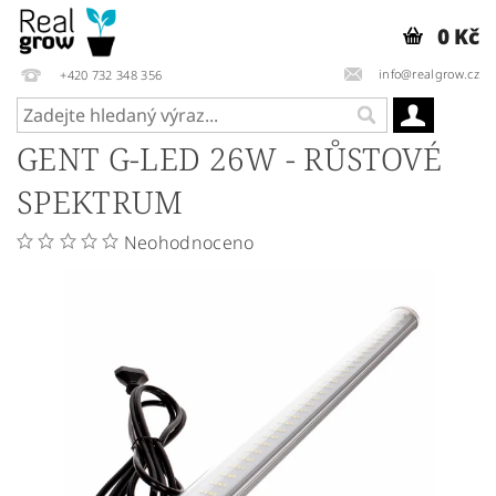
0 Kč
info@realgrow.cz
+420 732 348 356
GENT G-LED 26W - RŮSTOVÉ
SPEKTRUM
Neohodnoceno