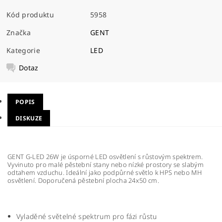
Kód produktu
5958
Značka
GENT
Kategorie
LED
Dotaz
POPIS
DISKUZE
GENT G-LED 26W je úsporné LED osvětlení s růstovým spektrem.
Vyvinuto pro malé pěstební stany nebo nízké prostory se slabým
odtahem vzduchu. Ideální jako podpůrné světlo k HPS nebo MH
osvětlení. Doporučená pěstební plocha 24x50 cm.
Vyladěné světelné spektrum pro fázi růstu