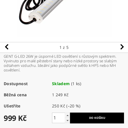
1
z 5
GENT G-LED 26W je úsporné LED osvětlení s růstovým spektrem.
Vyvinuto pro malé pěstební stany nebo nízké prostory se slabým
odtahem vzduchu. Ideální jako podpůrné světlo k HPS nebo MH
osvětlení.
Dostupnost
Skladem
(1 ks)
Běžná cena
1 249 Kč
Ušetříte
250 Kč
(–20 %)
999 Kč