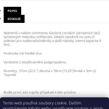
POPIS
DISKUZE
Nejmenší v našem sortimentu Garland z tvrdých zahradních táců
vyrobených metodou vstřikování. Ideální zásobník na vodu či
zalévání pro sadbovače,květníky a další nádoby. Interní kapacita 9
litrů.
Podmiska má hladké dno.
Vyrobeno z recyklovaného polypropylenu.
Rozměry : 57cm (22,5 ") dlouhá x 39cm (15,25")široká x 5cm (2
")vysoká
Buďte první, kdo napíše příspěvek k této položce.
Přidat komentář
Tento web používá soubory cookie. Dalším
procházením tohoto webu vyjadřujete souhlas s jejich