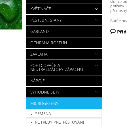
slunce od
potřeby. 
KVĚTINÁČE
přenosný,
PĚSTEBNÍ STANY
Buďte prv
GARLAND
Při
OCHRANA ROSTLIN
ZÁVLAHA
POHLCOVAČE A
NEUTRALIZÁTORY ZÁPACHU
NÁPOJE
VÝHODNÉ SETY
MICROGREENS
SEMENA
POTŘEBY PRO PĚSTOVÁNÍ