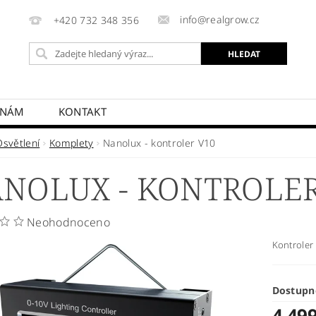
info@realgrow.cz
+420 732 348 356
 NÁM
KONTAKT
Osvětlení
Komplety
Nanolux - kontroler V10
NOLUX - KONTROLER
Neohodnoceno
Kontroler 
Dostupn
4 49