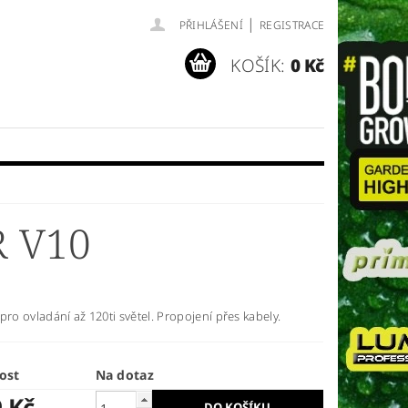
|
PŘIHLÁŠENÍ
REGISTRACE
KOŠÍK:
0 Kč
 V10
pro ovladání až 120ti světel. Propojení přes kabely.
ost
Na dotaz
9 Kč