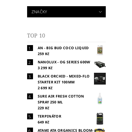
ZNAČKY
TOP 10
AN - BIG BUD COCO LIQUID
259 Kč
NANOLUX - OG SERIES 600W
3 299 Kč
BLACK ORCHID - MIXED-FLO
STARTER KIT 100MM
2 699 Kč
SURE AIR FRESH COTTON
SPRAY 250 ML
229 Kč
TERPINÁTOR
649 Kč
ATAMI ATA ORGANICS BLOOM-