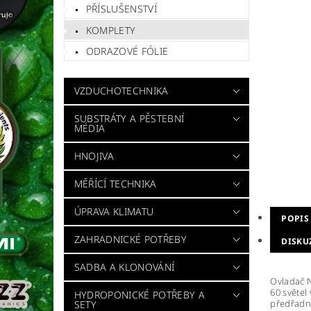
PŘÍSLUŠENSTVÍ
KOMPLETY
ODRAZOVÉ FÓLIE
VZDUCHOTECHNIKA
SUBSTRÁTY A PĚSTEBNÍ
MÉDIA
HNOJIVA
MĚŘÍCÍ TECHNIKA
ÚPRAVA KLIMATU
POPIS
ZAHRADNICKÉ POTŘEBY
DISKU
SADBA A KLONOVÁNÍ
Ovladač N
60 světel
HYDROPONICKÉ POTŘEBY A
předřadní
SETY