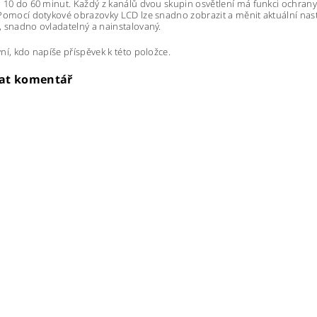
 10 do 60 minut. Každý z kanálů dvou skupin osvětlení má funkci ochrany p
Pomocí dotykové obrazovky LCD lze snadno zobrazit a měnit aktuální nast
 snadno ovladatelný a nainstalovaný.
ní, kdo napíše příspěvek k této položce.
dat komentář