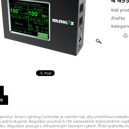
Kód pro
Značka
Kategori
ZE
anolux Smart Lighting Controller je navržen tak, aby umožňoval ovládání
 v jedné skupině. Regulátor používá 0-10V nastavitelné stejnosměrné napět
ku. Regulátor pracuje s 24hodinovým časovým cyklem. Řídicí jednotka m