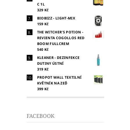
C 1L
329 Kč
BIOBIZZ - LIGHT-MIX
159 Kč
THE WITCHER'S POTION -
REVIENTA COGOLLOS RED
BOOM FULLCREM
540 Kč
KLEANER - DEZINFEKCE
DUTINY ÚSTNÍ
319 Kč
PROPOT WALL TEXTILNÍ
KVĚTNÍK NA ZEĎ
399 Kč
FACEBOOK