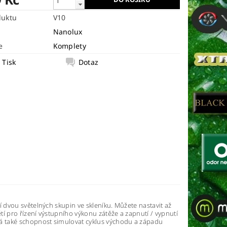
duktu
V10
Nanolux
e
Komplety
Tisk
Dotaz
 dvou světelných skupin ve skleníku. Můžete nastavit až
í pro řízení výstupního výkonu zátěže a zapnutí / vypnutí
á také schopnost simulovat cyklus východu a západu