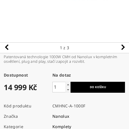
1
z 3
Patentovaná technologie 1000W CMH od Nanolux v kompletním
osvětlení, plug and play, stačí zapojit a rozvítit.
Dostupnost
Na dotaz
14 999 Kč
Kód produktu
CMHNC-A-1000F
Značka
Nanolux
Kategorie
Komplety