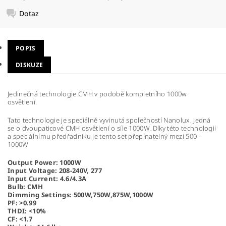
Dotaz
POPIS
DISKUZE
Jedinečná technologie CMH v podobě kompletního 1000w
osvětlení.
Tato technologie je speciálně vyvinutá společností Nanolux. Jedná
se o dvoupaticové CMH osvětlení o síle 1000W. Díky této technologii
a speciálnímu předřadníku je tento set přepínatelný mezi 500 -
1000W
Output Power: 1000W
Input Voltage: 208-240V, 277
Input Current: 4.6/4.3A
Bulb: CMH
Dimming Settings: 500W,750W,875W,1000W
PF: >0.99
THDI: <10%
CF: <1.7