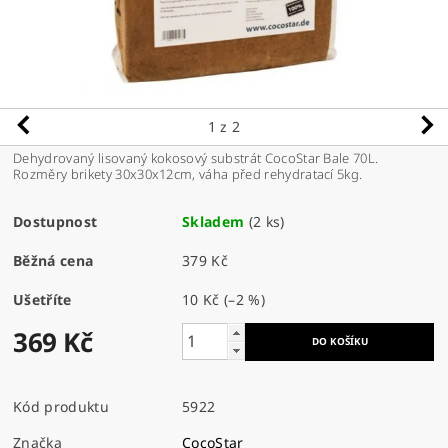
1
z 2
Dehydrovaný lisovaný kokosový substrát CocoStar Bale 70L.
Rozměry brikety 30x30x12cm, váha před rehydratací 5kg.
Dostupnost
Skladem
(2 ks)
Běžná cena
379 Kč
Ušetříte
10 Kč
(–2 %)
369 Kč
Kód produktu
5922
Značka
CocoStar