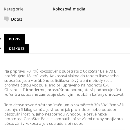
Kategorie
Kokosová média
Dotaz
POPIS
DISKUZE
Na přípravu 70 litrů kokosového substrátů z CocoStar Bale 70 L
potřebujete 18 litrů vody. Kokosová vlákna do tohoto lisovaného
substrátu jsou v průběhu sofistikované výrobní metody zcela
promyta čistou vodou a jeho pH upraveno na hodnotu 6,4.
Obsahuje Trichodermu, prospěšnou houbu, která podporuje růst
kořenů a současně zamezuje škodlivým houbám kořeny ohrožovat.
Toto dehydrované pěstební médium o rozměrech 30x30x12cm váží
pouhých 5 kilogramů a je vhodné jak pro indoor nebo outdoor
pěstování rostlin. Jeho nespornou výhodou je právě nízká
hmotnost. CocoStar Bale je kompatibilní se všemi druhy hnojiv pro
pěstování v kokosu a je v souladu s přírodou.