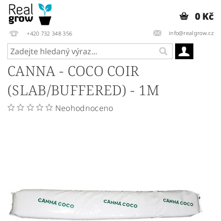
0 Kč
info@realgrow.cz
+420 732 348 356
CANNA - COCO COIR
(SLAB/BUFFERED) - 1M
Neohodnoceno