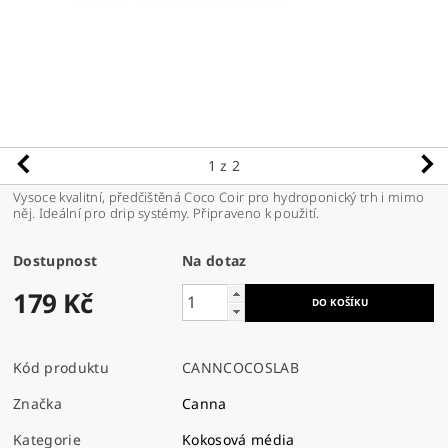
1
z 2
Vysoce kvalitní, předčištěná Coco Coir pro hydroponický trh i mimo
něj. Ideální pro drip systémy. Připraveno k použití.
Dostupnost
Na dotaz
179 Kč
Kód produktu
CANNCOCOSLAB
Značka
Canna
Kategorie
Kokosová média