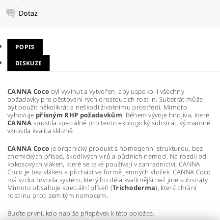
Dotaz
POPIS
DISKUZE
CANNA Coco
byl vyvinut a vytvořen, aby uspokojil všechny
požadavky pro pěstování rychlorostoucích rostlin. Substrát může
být použit několikrát a neškodí životnímu prostředí. Mimoto
vyhovuje
přísným RHP požadavkům
. Během vývoje hnojiva, které
CANNA
spustila speciálně pro tento ekologický substrát, významně
vzrostla kvalita sklizně.
CANNA Coco
je organický produkt s homogenní strukturou, bez
chemických přísad, škodlivých virů a půdních nemocí. Na rozdíl od
kokosových vláken, které se také používají v zahradnictví, CANNA
Coco je bez vláken a přichází ve formě jemných vloček. CANNA Coco
má vzduch/voda systém, který ho dělá kvalitnější než jiné substráty.
Mimoto obsahuje speciální plíseň (
Trichoderma
), která chrání
rostlinu proti zemitým nemocem.
Buďte první, kdo napíše příspěvek k této položce.