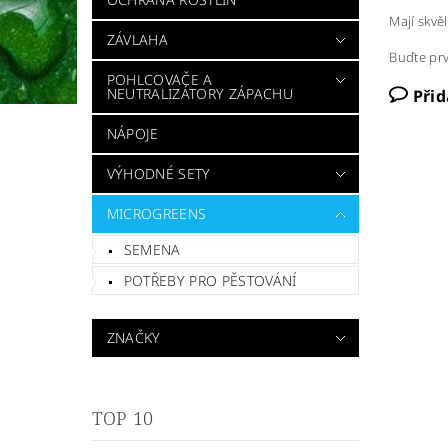
Mají skvě
ZÁVLAHA
Buďte prv
POHLCOVAČE A
NEUTRALIZÁTORY ZÁPACHU
Při
NÁPOJE
VÝHODNÉ SETY
MICROGREENS
SEMENA
POTŘEBY PRO PĚSTOVÁNÍ
ZNAČKY
TOP 10