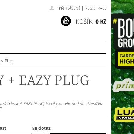
|
PŘIHLÁŠENÍ
REGISTRACE
KOŠÍK:
0 Kč
zy Plug
 + EAZY PLUG
acích kostek EAZY PLUG, které jsou vhodné do skleníčku
G.
ost
Na dotaz