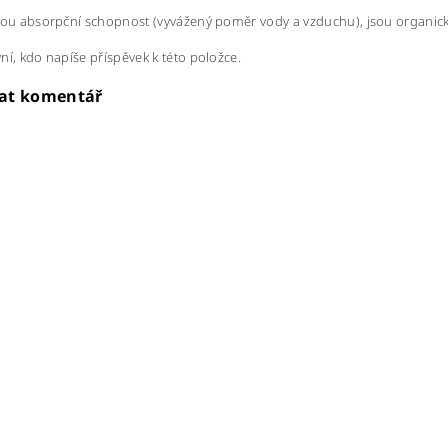
lou absorpční schopnost (vyvážený poměr vody a vzduchu), jsou organické
ní, kdo napíše příspěvek k této položce.
dat komentář