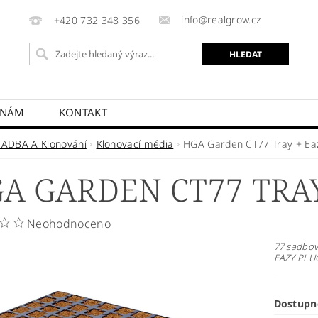
info@realgrow.cz
+420 732 348 356
 NÁM
KONTAKT
SADBA A Klonování
Klonovací média
HGA Garden CT77 Tray + Ea
A GARDEN CT77 TRAY
Neohodnoceno
77 sadbov
EAZY PLU
Dostupn