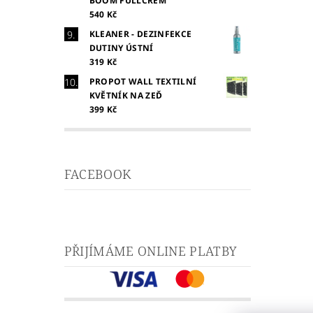
BOOM FULLCREM
540 Kč
KLEANER - DEZINFEKCE
DUTINY ÚSTNÍ
319 Kč
PROPOT WALL TEXTILNÍ
KVĚTNÍK NA ZEĎ
399 Kč
FACEBOOK
PŘIJÍMÁME ONLINE PLATBY