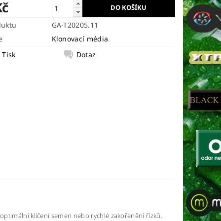
Kč
duktu
GA-T20205.11
e
Klonovací média
Tisk
Dotaz
optimální klíčení semen nebo rychlé zakořenění řízků.