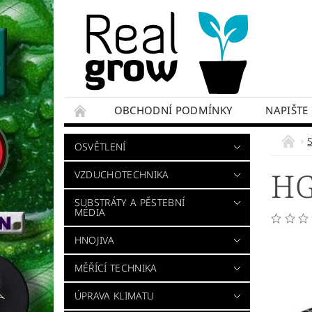
OBCHODNÍ PODMÍNKY
NAPIŠTE
OSVĚTLENÍ
HG
VZDUCHOTECHNIKA
SUBSTRÁTY A PĚSTEBNÍ
MÉDIA
HNOJIVA
MĚŘÍCÍ TECHNIKA
ÚPRAVA KLIMATU