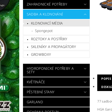
ZAHRADNICKÉ POTŘEBY
SADBA A KLONOVÁNÍ
KLONOVACÍ MÉDIA
Spongepot
ROZTOKY A POSTŘIKY
SKLENÍKY A PROPAGÁTORY
GROWBOXY
HYDROPONICKÉ POTŘEBY A
SETY
POPIS
KVĚTINÁČE
DISKU
PĚSTEBNÍ STANY
77 sadbov
GARLAND
HGA Garde
OCHRANA ROSTLIN