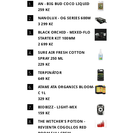
AN - BIG BUD COCO LIQUID
259 Kč
NANOLUX - OG SERIES 600W
3 299 Kč
BLACK ORCHID - MIXED-FLO
STARTER KIT 100MM
2 699 Kč
SURE AIR FRESH COTTON
SPRAY 250 ML
229 Kč
TERPINÁTOR
649 Kč
ATAMI ATA ORGANICS BLOOM-
C 1L
329 Kč
BIOBIZZ - LIGHT-MIX
159 Kč
THE WITCHER'S POTION -
REVIENTA COGOLLOS RED