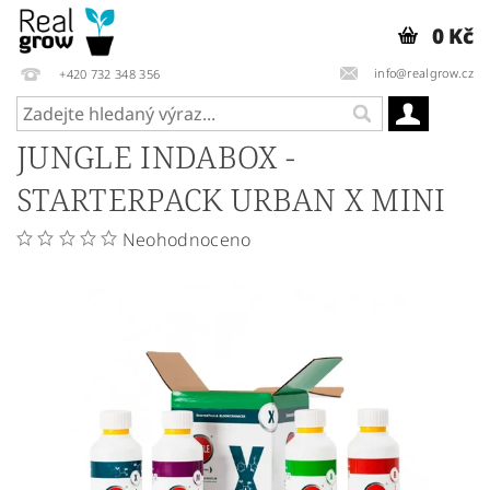
0 Kč
info@realgrow.cz
+420 732 348 356
JUNGLE INDABOX -
STARTERPACK URBAN X MINI
Neohodnoceno