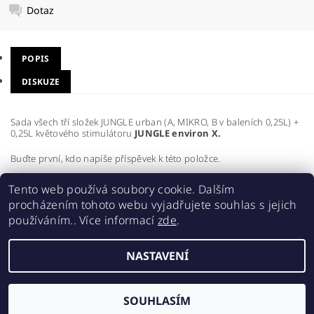
Dotaz
POPIS
DISKUZE
Sada všech tří složek JUNGLE urban (A, MIKRO, B v baleních 0,25L) +
0,25L květového stimulátoru
JUNGLE environ X.
Buďte první, kdo napíše příspěvek k této položce.
Přidat komentář
Tento web používá soubory cookie. Dalším
procházením tohoto webu vyjadřujete souhlas s jejich
používáním.. Více informací
zde
.
NASTAVENÍ
2026 ©
Realgrow
, všechna práva vyhrazena
Vytvořil Shoptet
SOUHLASÍM