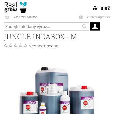
0 Kč
info@realgrow.cz
+420 732 348 356
JUNGLE INDABOX - M
Neohodnoceno