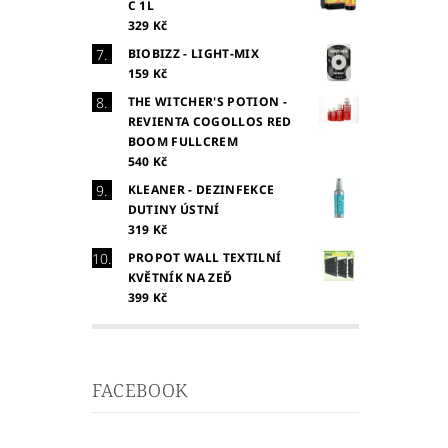
C 1L
329 Kč
BIOBIZZ - LIGHT-MIX
159 Kč
THE WITCHER'S POTION -
REVIENTA COGOLLOS RED
BOOM FULLCREM
540 Kč
KLEANER - DEZINFEKCE
DUTINY ÚSTNÍ
319 Kč
PROPOT WALL TEXTILNÍ
KVĚTNÍK NA ZEĎ
399 Kč
FACEBOOK