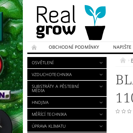
OBCHODNÍ PODMÍNKY
NAPIŠTE
OSVĚTLENÍ
BL
VZDUCHOTECHNIKA
SUBSTRÁTY A PĚSTEBNÍ
MÉDIA
11
HNOJIVA
MĚŘÍCÍ TECHNIKA
ÚPRAVA KLIMATU