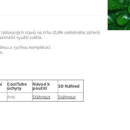
 izolovaných stanů na trhu (0,8% světelného záření)
ximální využití světla.
dnou a rychlou kompletaci.
o.
í
CoolTube
Návod k
3D Náhled
úchyty
použití
Ano
Stáhnout
Stáhnout