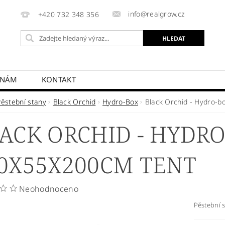
info@realgrow.cz
+420 732 348 356
 NÁM
KONTAKT
Pěstební stany
Black Orchid
Hydro-Box
Black Orchid - Hydro-
ACK ORCHID - HYDR
0X55X200CM TENT
Neohodnoceno
Pěstební 