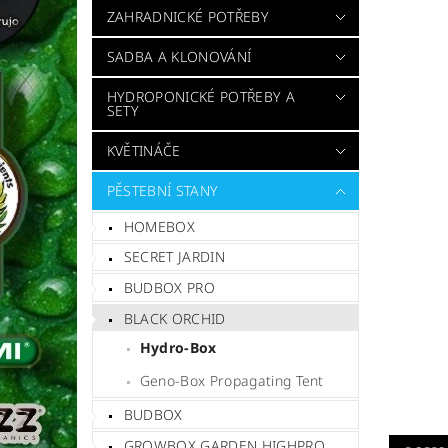
ZAHRADNICKÉ POTŘEBY
SADBA A KLONOVÁNÍ
HYDROPONICKÉ POTŘEBY A
SETY
KVĚTINÁČE
PĚSTEBNÍ STANY
HOMEBOX
SECRET JARDIN
BUDBOX PRO
BLACK ORCHID
Hydro-Box
Geno-Box Propagating Tent
BUDBOX
GROWBOX GARDEN HIGHPRO