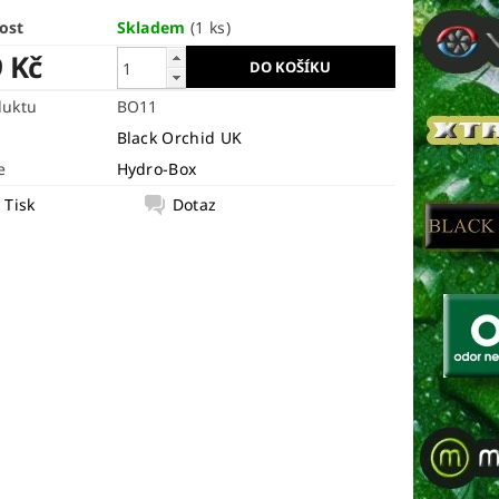
ost
Skladem
(1 ks)
9 Kč
duktu
BO11
Black Orchid UK
e
Hydro-Box
Tisk
Dotaz