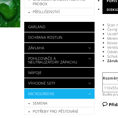
POPIS
PROBOX
DISKU
PŘÍSLUŠENSTVÍ
Stan 
GARLAND
Černý 
Uvnitř
OCHRANA ROSTLIN
Minimá
Kovov
Ventil
ZÁVLAHA
Odoln
Schvá
POHLCOVAČE A
Záruk
NEUTRALIZÁTORY ZÁPACHU
NÁPOJE
Rozměr
VÝHODNÉ SETY
110x55
MICROGREENS
Buďte prv
SEMENA
Při
POTŘEBY PRO PĚSTOVÁNÍ