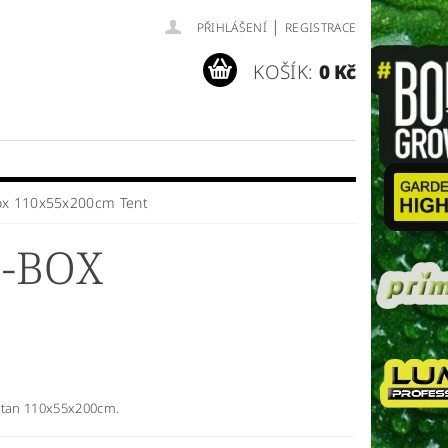
|
PŘIHLÁŠENÍ
REGISTRACE
KOŠÍK:
0 Kč
box 110x55x200cm Tent
O-BOX
stan 110x55x200cm.