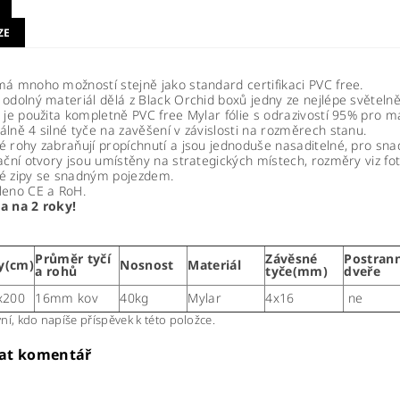
ZE
má mnoho možností stejně jako standard certifikaci PVC free.
odolný materiál dělá z Black Orchid boxů jedny ze nejlépe světelně
 je použita kompletně PVC free Mylar fólie s odrazivostí 95% pro ma
lně 4 silné tyče na zavěšení v závislosti na rozměrech stanu.
é rohy zabraňují propíchnutí a jsou jednoduše nasaditelné, pro sna
ační otvory jsou umístěny na strategických místech, rozměry viz fot
é zipy se snadným pojezdem.
leno CE a RoH.
a na 2 roky!
Průměr tyčí
Závěsné
Postrann
y(cm)
Nosnost
Materiál
a rohů
tyče(mm)
dveře
x200
16mm kov
40kg
Mylar
4x16
ne
ní, kdo napíše příspěvek k této položce.
dat komentář