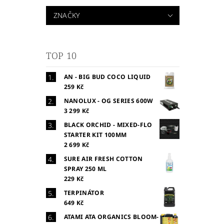
ZNAČKY
TOP 10
AN - BIG BUD COCO LIQUID
259 Kč
NANOLUX - OG SERIES 600W
3 299 Kč
BLACK ORCHID - MIXED-FLO
STARTER KIT 100MM
2 699 Kč
SURE AIR FRESH COTTON
SPRAY 250 ML
229 Kč
TERPINÁTOR
649 Kč
ATAMI ATA ORGANICS BLOOM-