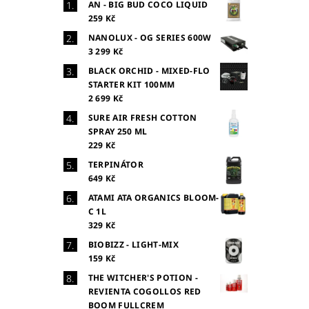
AN - BIG BUD COCO LIQUID
259 Kč
NANOLUX - OG SERIES 600W
3 299 Kč
BLACK ORCHID - MIXED-FLO
STARTER KIT 100MM
2 699 Kč
SURE AIR FRESH COTTON
SPRAY 250 ML
229 Kč
TERPINÁTOR
649 Kč
ATAMI ATA ORGANICS BLOOM-
C 1L
329 Kč
BIOBIZZ - LIGHT-MIX
159 Kč
THE WITCHER'S POTION -
REVIENTA COGOLLOS RED
BOOM FULLCREM