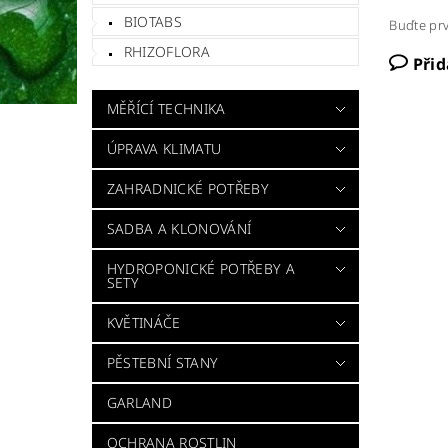
BIOTABS
Buďte prv
RHIZOFLORA
Při
MĚŘÍCÍ TECHNIKA
ÚPRAVA KLIMATU
ZAHRADNICKÉ POTŘEBY
SADBA A KLONOVÁNÍ
HYDROPONICKÉ POTŘEBY A
SETY
KVĚTINÁČE
PĚSTEBNÍ STANY
GARLAND
OCHRANA ROSTLIN