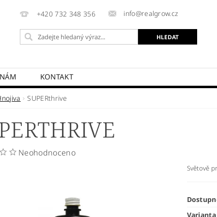
info@realgrow.cz
+420 732 348 356
 NÁM
KONTAKT
Hnojiva
SUPERthrive
PERTHRIVE
Neohodnoceno
Světově pr
Dostupn
Varianta