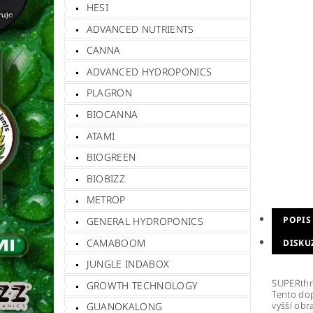
HESI
ADVANCED NUTRIENTS
CANNA
ADVANCED HYDROPONICS
PLAGRON
BIOCANNA
ATAMI
BIOGREEN
BIOBIZZ
METROP
POPIS
GENERAL HYDROPONICS
CAMABOOM
DISKU
JUNGLE INDABOX
SUPERthri
GROWTH TECHNOLOGY
Tento dopl
vyšší obr
GUANOKALONG