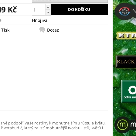
49 Kč
e
Hnojiva
Tisk
Dotaz
razně podpoří Vaše rostliny k mohutnějšímu růstu a květu.
životabudič, který zajistí mohutnější tvorbu listů, květů i