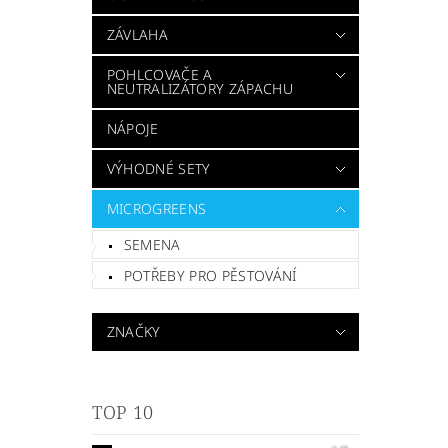
ZÁVLAHA
POHLCOVAČE A
NEUTRALIZÁTORY ZÁPACHU
NÁPOJE
VÝHODNÉ SETY
MICROGREENS
SEMENA
POTŘEBY PRO PĚSTOVÁNÍ
ZNAČKY
TOP 10