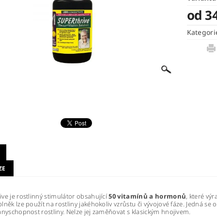
od 3
Kategori
ZE
ve je rostlinný stimulátor obsahující
50 vitamínů a hormonů
, které vý
něk lze použít na rostliny jakéhokoliv vzrůstu či vývojové fáze. Jedná se o 
anyschopnost rostliny. Nelze jej zaměňovat s klasickým hnojivem.