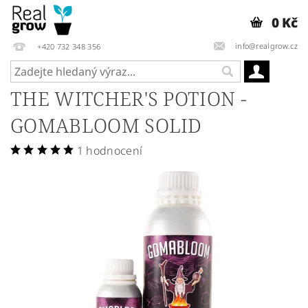
0 Kč
info@realgrow.cz
+420 732 348 356
THE WITCHER'S POTION -
GOMABLOOM SOLID
1 hodnocení