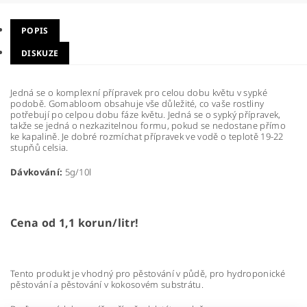
POPIS
DISKUZE
Jedná se o komplexní přípravek pro celou dobu květu v sypké
podobě. Gomabloom obsahuje vše důležité, co vaše rostliny
potřebují po celpou dobu fáze květu. Jedná se o sypký přípravek,
takže se jedná o nezkazitelnou formu, pokud se nedostane přímo
ke kapalině. Je dobré rozmíchat přípravek ve vodě o teplotě 19-22
stupňů celsia.
Dávkování:
5g/10l
Cena od 1,1 korun/litr!
Tento produkt je vhodný pro pěstování v půdě, pro hydroponické
pěstování a pěstování v kokosovém substrátu.