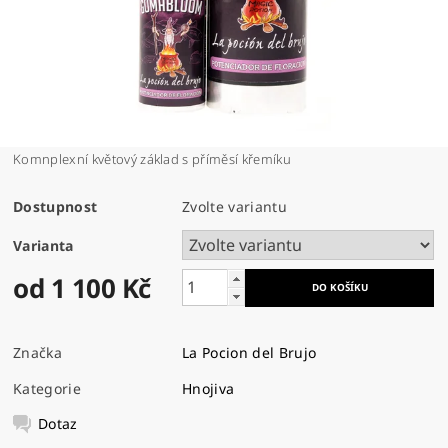
Komnplexní květový základ s příměsí křemíku
Dostupnost
Zvolte variantu
Varianta
od 1 100 Kč
Značka
La Pocion del Brujo
Kategorie
Hnojiva
Dotaz