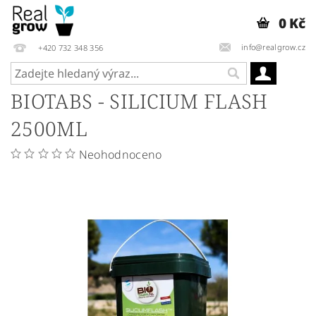
0 Kč
info@realgrow.cz
+420 732 348 356
BIOTABS - SILICIUM FLASH
2500ML
Neohodnoceno