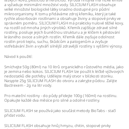
těžkých kovů, pesticidů a herbicidů. Výroba hnojiva má nízké emise
a vyžaduje minimální množství vody. SILICIUM FLASH obsahuje
velké množství biologické látky snadno dostupné pro půdní
mikroorganismy. K tomu přidáváme zdroj křemíku, který je také
rychle absorbován rostlinami a obsahuje živiny a stopové prvky ve
správném poměru. SILICIUM FLASH má prakticky nulové těžké kovy,
na rozdíl od mnoha jiných výrobků. Křemík zajišťuje zdravé silné
rostliny, posiluje jejich buněčnou strukturu a je klíčem k pěstování
krásného ovoce a silných rostlin. Křemík dále zvyšuje odolnost
rostlin proti teplu, suchu, škůdcům a patogenům a zvyšuje
vstřebávání živin a vytváří silnější zdravější rostliny s vyššími výnosy.
Návod k použití:
Smíchejte 50g (80ml) na 10 litrů organického růstového média, jako
je zemina nebo kokos. SILICIUM FLASH lze použít k léčbě výživových
nedostatků dle potřeby. Udělejte malý otvor v blízkosti stonku.
Nasypte 25g SILICIUM FLASH do otvoru a zakryjte půdou. Zalijte
Bactrexem - 2g na litr vody.
Pro mateční rostliny - do půdy přidejte 100g (160ml) na rostlinu.
Opakujte každé dva měsíce pro silné a odolné rostliny.
SILICIUM FLASH se používá jako součást metody BioTabs - stačí
přidat vodu.
SILICIUM FLASH obsahuje hnůj hmyzu, chitin, stopové prvky