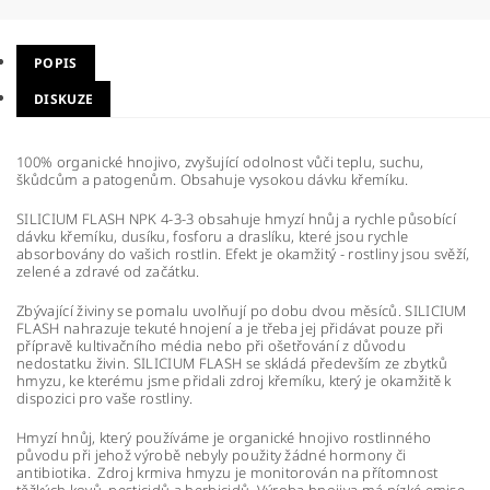
POPIS
DISKUZE
100% organické hnojivo, zvyšující odolnost vůči teplu, suchu,
škůdcům a patogenům. Obsahuje vysokou dávku křemíku.
SILICIUM FLASH NPK 4-3-3 obsahuje hmyzí hnůj a rychle působící
dávku křemíku, dusíku, fosforu a draslíku, které jsou rychle
absorbovány do vašich rostlin. Efekt je okamžitý - rostliny jsou svěží,
zelené a zdravé od začátku.
Zbývající živiny se pomalu uvolňují po dobu dvou měsíců. SILICIUM
FLASH nahrazuje tekuté hnojení a je třeba jej přidávat pouze při
přípravě kultivačního média nebo při ošetřování z důvodu
nedostatku živin. SILICIUM FLASH se skládá především ze zbytků
hmyzu, ke kterému jsme přidali zdroj křemíku, který je okamžitě k
dispozici pro vaše rostliny.
Hmyzí hnůj, který používáme je organické hnojivo rostlinného
původu při jehož výrobě nebyly použity žádné hormony či
antibiotika.
Zdroj krmiva hmyzu je monitorován na přítomnost