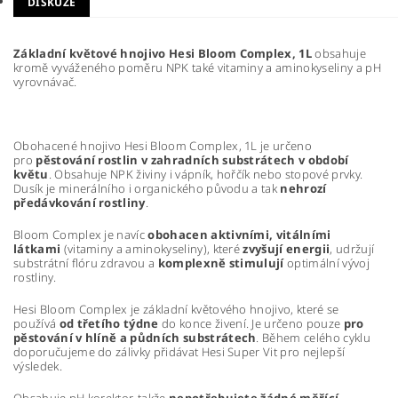
DISKUZE
Základní květové hnojivo Hesi Bloom Complex, 1L
obsahuje
kromě vyváženého poměru NPK také vitaminy a aminokyseliny a pH
vyrovnávač.
Obohacené hnojivo Hesi Bloom Complex, 1L je určeno
pro
pěstování rostlin v zahradních substrátech v období
květu
. Obsahuje NPK živiny i vápník, hořčík nebo stopové prvky.
Dusík je minerálního i organického původu a tak
nehrozí
předávkování rostliny
.
Bloom Complex je navíc
obohacen aktivními, vitálními
látkami
(vitaminy a aminokyseliny), které
zvyšují energii
, udržují
substrátní flóru zdravou a
komplexně stimulují
optimální vývoj
rostliny.
Hesi Bloom Complex je základní květového hnojivo, které se
používá
od třetího týdne
do konce živení. Je určeno pouze
pro
pěstování v hlíně a půdních substrátech
. Během celého cyklu
doporučujeme do zálivky přidávat Hesi Super Vit pro nejlepší
výsledek.