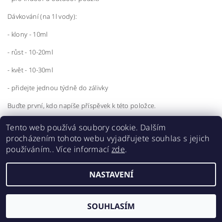
Dávkování (na 1l vody):
- klony - 10ml
- růst - 10-20ml
- květ - 10-30ml
- přidejte jednou týdně do zálivky
Buďte první, kdo napíše příspěvek k této položce.
Přidat komentář
Tento web používá soubory cookie. Dalším
procházením tohoto webu vyjadřujete souhlas s jejich
používáním.. Více informací
zde
.
NASTAVENÍ
2026 ©
Realgrow
, všechna práva vyhrazena
Vytvořil Shoptet
SOUHLASÍM