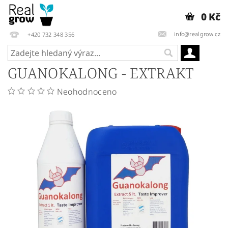
0 Kč
info@realgrow.cz
+420 732 348 356
GUANOKALONG - EXTRAKT
Neohodnoceno