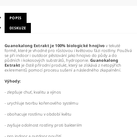
POPIS
DISKUZE
Guanokalong Extrakt je 100% biologické hnojivo
v tekuté
formě, které je vhodné pro růstovou i květovou fázi rostliny. Používá
se při indoor i outdoor pěstování jako hnojivo do půdy a do
půdních i kokosových substrátů, hydroponie.
Guanokalong
Extrakt
je čistě přírodní produkt, který se získává z netopýřích
exkrementů pomocí procesu sušení a následného zkapalnění.
Výhody:
- zlepšuje chuť, kvalitu a výnos
- urychluje tvorbu kořenového systému
- obohacuje rostlinu v období květu
- zvyšuje odolnost rostliny proti bakteriím
- pro indoor a outdoor použití