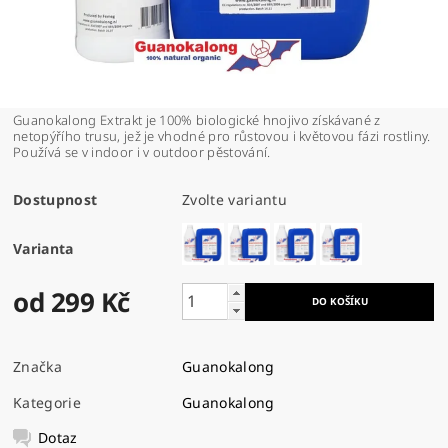
Guanokalong Extrakt je 100% biologické hnojivo získávané z
netopýřího trusu, jež je vhodné pro růstovou i květovou fázi rostliny.
Používá se v indoor i v outdoor pěstování.
Dostupnost
Zvolte variantu
Varianta
od 299 Kč
Značka
Guanokalong
Kategorie
Guanokalong
Dotaz