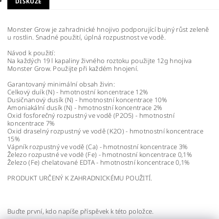
DISKUZE
Monster Grow je zahradnické hnojivo podporující bujný růst zeleně
u rostlin. Snadné použití, úplná rozpustnost ve vodě.
Návod k použití:
Na každých 19 l kapaliny živného roztoku použijte 12g hnojiva
Monster Grow. Použijte při každém hnojení.
Garantovaný minimální obsah živin:
Celkovÿ duík (N) - hmotnostní koncentrace 12%
Dusičnanovÿ dusík (N) - hmotnostní koncentrace 10%
Amoniakální dusík (N) - hmotnostní koncentrace 2%
Oxid fosforečný rozpustný ve vodě (P2O5) - hmotnostní
koncentrace 7%
Oxid draselný rozpustný ve vodě (K2O) - hmotnostní koncentrace
15%
Vápník rozpustný ve vodě (Ca) - hmotnostní koncentrace 3%
Železo rozpustné ve vodē (Fe) - hmotnostní koncentrace 0,1%
Železo (Fe) chelatované EDTA - hmotnostní koncentrace 0,1%
PRODUKT URČENÝ K ZAHRADNICKÉMU POUŽITÍ.
Buďte první, kdo napíše příspěvek k této položce.