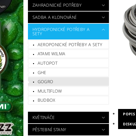
ZAHRADNICKÉ POTŘEBY
SADBA A KLONOVÁNÍ
HYDROPONICKÉ POTŘEBY A
SETY
AEROPONICKÉ POTŘEBY A SETY
ATAMI WILMA
AUTOPOT
GHE
GOGRO
MULTIFLOW
BUDBOX
POPIS
KVĚTINÁČE
DISKU
PĚSTEBNÍ STANY