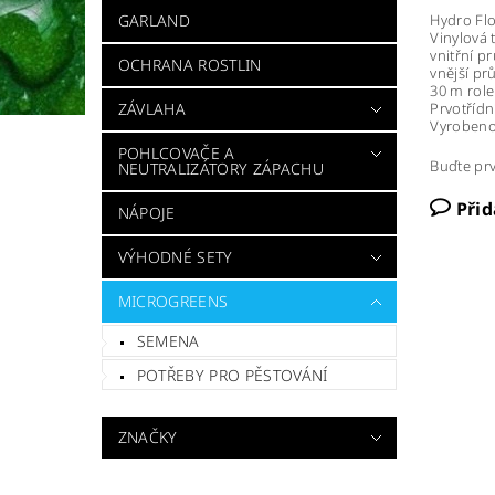
Hydro F
GARLAND
Vinylová 
vnitřní p
OCHRANA ROSTLIN
vnější pr
30 m role
Prvotřídn
ZÁVLAHA
Vyrobeno
POHLCOVAČE A
Buďte prv
NEUTRALIZÁTORY ZÁPACHU
Při
NÁPOJE
VÝHODNÉ SETY
MICROGREENS
SEMENA
POTŘEBY PRO PĚSTOVÁNÍ
ZNAČKY