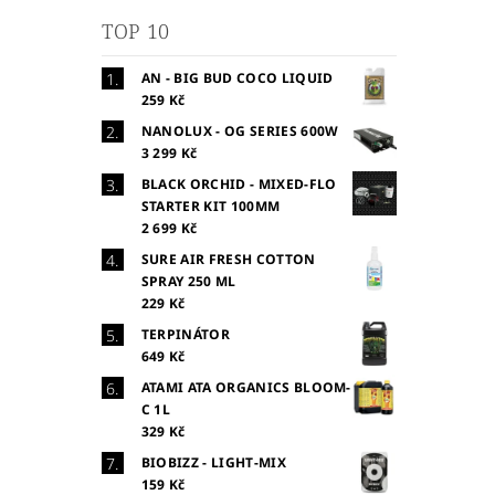
TOP 10
AN - BIG BUD COCO LIQUID
259 Kč
NANOLUX - OG SERIES 600W
3 299 Kč
BLACK ORCHID - MIXED-FLO
STARTER KIT 100MM
2 699 Kč
SURE AIR FRESH COTTON
SPRAY 250 ML
229 Kč
TERPINÁTOR
649 Kč
ATAMI ATA ORGANICS BLOOM-
C 1L
329 Kč
BIOBIZZ - LIGHT-MIX
159 Kč