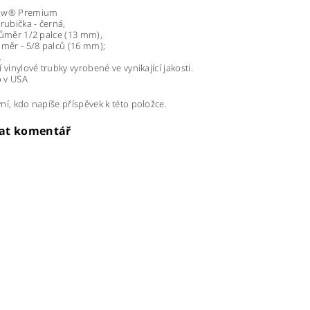
low® Premium
trubička - černá,
růměr 1/2 palce (13 mm),
ůměr - 5/8 palců (16 mm);
.
í vinylové trubky vyrobené ve vynikající jakosti.
 v USA
ní, kdo napíše příspěvek k této položce.
dat komentář