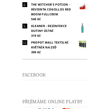
THE WITCHER'S POTION -
REVIENTA COGOLLOS RED
BOOM FULLCREM
540 Kč
KLEANER - DEZINFEKCE
DUTINY ÚSTNÍ
319 Kč
PROPOT WALL TEXTILNÍ
KVĚTNÍK NA ZEĎ
399 Kč
FACEBOOK
PŘIJÍMÁME ONLINE PLATBY