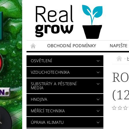
OBCHODNÍ PODMÍNKY
NAPIŠTE
OSVĚTLENÍ
RO
VZDUCHOTECHNIKA
SUBSTRÁTY A PĚSTEBNÍ
MÉDIA
(1
HNOJIVA
MĚŘÍCÍ TECHNIKA
ÚPRAVA KLIMATU