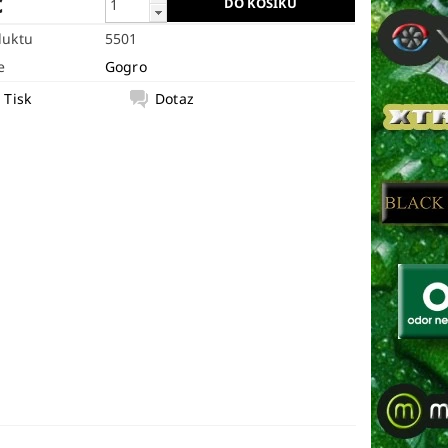
č
duktu
5501
e
Gogro
Tisk
Dotaz