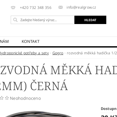
info@realgrow.cz
+420 732 348 356
 NÁM
KONTAKT
Hydroponické potřeby a sety
Gogro
rozvodná měkká hadička 1/
ZVODNÁ MĚKKÁ HAD
2MM) ČERNÁ
Neohodnoceno
Dostupn