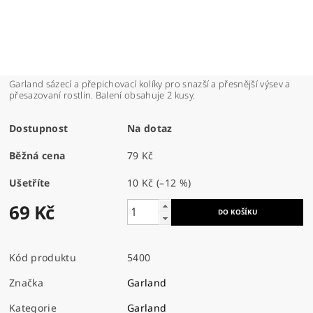
Garland sázecí a přepichovací kolíky pro snazší a přesnější výsev a
přesazovaní rostlin. Balení obsahuje 2 kusy.
Dostupnost
Na dotaz
Běžná cena
79 Kč
Ušetříte
10 Kč
(–12 %)
69 Kč
Kód produktu
5400
Značka
Garland
Kategorie
Garland