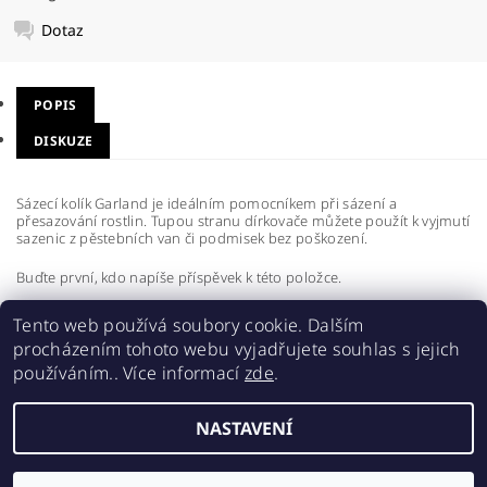
Dotaz
POPIS
DISKUZE
Sázecí kolík Garland je ideálním pomocníkem při sázení a
přesazování rostlin. Tupou stranu dírkovače můžete použít k vyjmutí
sazenic z pěstebních van či podmisek bez poškození.
Buďte první, kdo napíše příspěvek k této položce.
Přidat komentář
Tento web používá soubory cookie. Dalším
procházením tohoto webu vyjadřujete souhlas s jejich
používáním.. Více informací
zde
.
NASTAVENÍ
2026 ©
Realgrow
, všechna práva vyhrazena