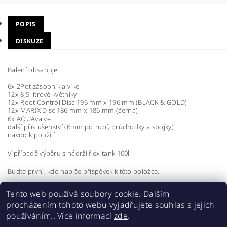
POPIS
DISKUZE
Balení obsahuje:
6x 2Pot zásobník a víko
12x 8,5 litrové květníky
12x Root Control Disc 196 mm x 196 mm (BLACK & GOLD)
12x MARIX Disc 186 mm x 186 mm (černá)
6x AQUAvalve
další příslušenství (6mm potrubí, průchodky a spojky)
návod k použití
V případě výběru s nádrží flexitank 100l
Buďte první, kdo napíše příspěvek k této položce.
Přidat komentář
Tento web používá soubory cookie. Dalším
procházením tohoto webu vyjadřujete souhlas s jejich
používáním.. Více informací
zde
.