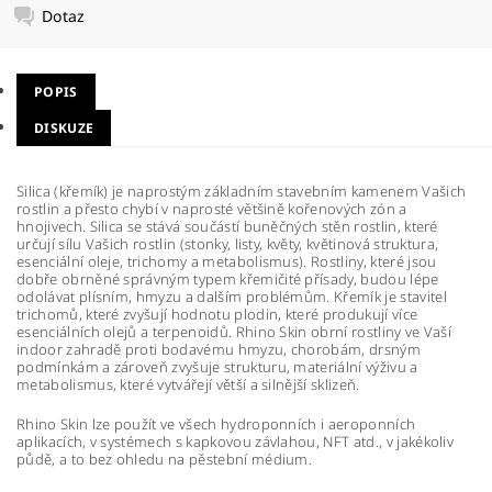
Dotaz
POPIS
DISKUZE
Silica (křemík) je naprostým základním stavebním kamenem Vašich
rostlin a přesto chybí v naprosté většině kořenových zón a
hnojivech. Silica se stává součástí buněčných stěn rostlin, které
určují sílu Vašich rostlin (stonky, listy, květy, květinová struktura,
esenciální oleje, trichomy a metabolismus). Rostliny, které jsou
dobře obrněné správným typem křemičité přísady, budou lépe
odolávat plísním, hmyzu a dalším problémům. Křemík je stavitel
trichomů, které zvyšují hodnotu plodin, které produkují více
esenciálních olejů a terpenoidů. Rhino Skin obrní rostliny ve Vaší
indoor zahradě proti bodavému hmyzu, chorobám, drsným
podmínkám a zároveň zvyšuje strukturu, materiální výživu a
metabolismus, které vytvářejí větší a silnější sklizeň.
Rhino Skin lze použít ve všech hydroponních i aeroponních
aplikacích, v systémech s kapkovou závlahou, NFT atd., v jakékoliv
půdě, a to bez ohledu na pěstební médium.