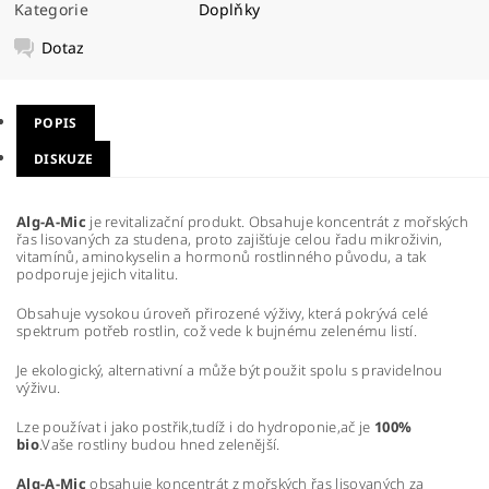
Kategorie
Doplňky
Dotaz
POPIS
DISKUZE
Alg-A-Mic
je revitalizační produkt. Obsahuje koncentrát z mořských
řas lisovaných za studena, proto zajišťuje celou řadu mikroživin,
vitamínů, aminokyselin a hormonů rostlinného původu, a tak
podporuje jejich vitalitu.
Obsahuje vysokou úroveň přirozené výživy, která pokrývá celé
spektrum potřeb rostlin, což vede k bujnému zelenému listí.
Je ekologický, alternativní a může být použit spolu s pravidelnou
výživu.
Lze používat i jako postřik,tudíž i do hydroponie,ač je
100%
bio
.Vaše rostliny budou hned zelenější.
Alg-A-Mic
obsahuje koncentrát z mořských řas lisovaných za