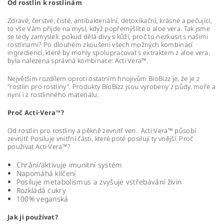
Od rostlin k rostlinám
Zdravé, čerstvé, čisté, antibakteriální, detoxikační, krásné a pečující,
to vše Vám přijde na mysl, když popřemýšlíte o aloe vera. Tak jsme
se tedy zamysleli: pokud dělá divy s kůží, proč to nezkusit s našimi
rostlinami? Po dlouhém zkoušení všech možných kombinací
ingrediencí, které by mohly spolupracovat s extraktem z aloe vera,
byla nalezena správná kombinace: Acti·Vera™.
Největším rozdílem oproti ostatním hnojivům BioBizz je, že je z
“rostlin pro rostliny”. Produkty BioBizz jsou vyrobeny z půdy, moře a
nyní i z rostlinného materiálu.
Proč Acti·Vera™?
Od rostlin pro rostliny a pěkně zevnitř ven. Acti·Vera™ působí
zevnitř. Posiluje vnitřní části, které poté posilují ty vnější. Proč
používat Acti·Vera™?
Chrání/aktivuje imunitní systém
Napomáhá klíčení
Posiluje metabolismus a zvyšuje vstřebávání živin
Rozkládá cukry
100% veganská
Jak ji používat?