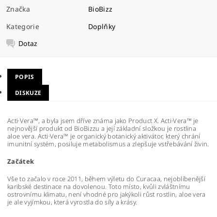
Značka
BioBizz
Kategorie
Doplňky
Dotaz
POPIS
DISKUZE
Acti·Vera™, a byla jsem dříve známa jako Product X. Acti·Vera™ je
nejnovější produkt od BioBizzu a její základní složkou je rostlina
aloe vera. Acti·Vera™ je organický botanický aktivátor, který chrání
imunitní systém, posiluje metabolismus a zlepšuje vstřebávání živin.
Začátek
Vše to začalo v roce 2011, během výletu do Curacaa, nejoblíbenější
karibské destinace na dovolenou. Toto místo, kvůli zvláštnímu
ostrovnímu klimatu, není vhodné pro jakýkoli růst rostlin, aloe vera
je ale vyjímkou, která vyrostla do síly a krásy.