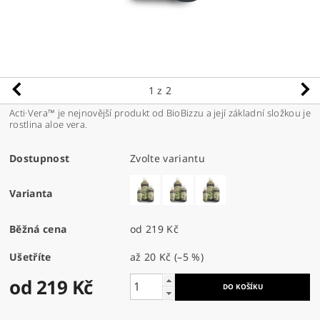
1
z 2
Acti·Vera™ je nejnovější produkt od BioBizzu a její základní složkou je
rostlina aloe vera.
Dostupnost
Zvolte variantu
Varianta
Běžná cena
od 219 Kč
Ušetříte
až
20 Kč
(–5 %)
od 219 Kč