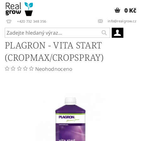
0 Kč
info@realgrow.cz
+420 732 348 356
PLAGRON - VITA START
(CROPMAX/CROPSPRAY)
Neohodnoceno