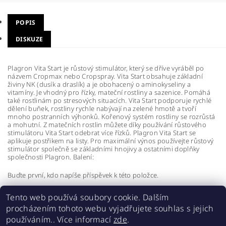
POPIS
DISKUZE
Plagron Vita Start je růstový stimulátor, který se dříve vyráběl po
názvem Cropmax nebo Cropspray. Vita Start obsahuje základní
živiny NK (dusík a draslík) a je obohacený o aminokyseliny a
vitamíny. Je vhodný pro řízky, mateční rostliny a sazenice. Pomáhá
také rostlinám po stresových situacích. Vita Start podporuje rychlé
dělení buňek, rostliny rychle nabývají na zelené hmotě a tvoří
mnoho postranních výhonků. Kořenový systém rostliny se rozrůstá
a mohutní. Z matečních rostlin můžete díky používání růstového
stimulátoru Vita Start odebrat více řízků. Plagron Vita Start se
aplikuje postřikem na listy. Pro maximální výnos používejte růstový
stimulátor společně se základními hnojivy a ostatními doplňky
společnosti Plagron. Balení:
Buďte první, kdo napíše příspěvek k této položce.
Přidat komentář
Tento web používá soubory cookie. Dalším
procházením tohoto webu vyjadřujete souhlas s jejich
používáním.. Více informací
zde
.