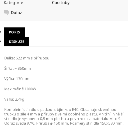
Kategorie
Cooltuby
Dotaz
POPIS
DISKUZE
Délka: 622 mm s přírubou
Šířka: ~ 360mm
Výška: 170mm
Maximálně 1000W
Váha: 2,4kg
Kompletní stínidlo s patkou, objímkou E40. Obsahuje skleněnou
trubku o síle 4 mm a příruby z velmi odolného plastu. Vnitřní i vnější
stínidlo je vyrobeno 0,8 mm plechu a povrchem z materiálu Miro 9.
Odraz světla 97%. Příruba ⌀ 150 mm. Rozměry stínidla 150x580 mm.