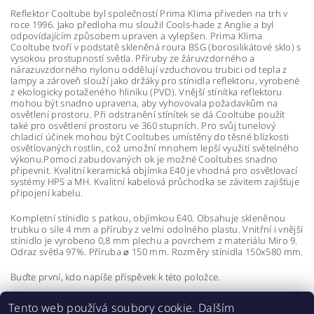
Reflektor Cooltube byl společností Prima Klima přiveden na trh v
roce 1996. Jako předloha mu sloužil Cools-hade z Anglie a byl
odpovídajícím způsobem upraven a vylepšen. Prima Klima
Cooltube tvoří v podstatě skleněná roura BSG (borosilikátové sklo) s
vysokou prostupností světla. Příruby ze žáruvzdorného a
nárazuvzdorného nylonu oddělují vzduchovou trubici od tepla z
lampy a zároveň slouží jako držáky pro stínidla reflektoru, vyrobené
z ekologicky potaženého hliníku (PVD). Vnější stínítka reflektoru
mohou být snadno upravena, aby vyhovovala požadavkům na
osvětlení prostoru. Při odstranění stínítek se dá Cooltube použít
také pro osvětlení prostoru ve 360 stupních. Pro svůj tunelový
chladicí účinek mohou být Cooltubes umístěny do těsné blízkosti
osvětlovaných rostlin, což umožní mnohem lepší využití světelného
výkonu.Pomocí zabudovaných ok je možné Cooltubes snadno
připevnit. Kvalitní keramická objímka E40 je vhodná pro osvětlovací
systémy HPS a MH. Kvalitní kabelová průchodka se závitem zajišťuje
připojení kabelu.
Kompletní stínidlo s patkou, objímkou E40. Obsahuje skleněnou
trubku o síle 4 mm a příruby z velmi odolného plastu. Vnitřní i vnější
stínidlo je vyrobeno 0,8 mm plechu a povrchem z materiálu Miro 9.
Odraz světla 97%. Příruba ⌀ 150 mm. Rozměry stínidla 150x580 mm.
Buďte první, kdo napíše příspěvek k této položce.
Přidat komentář
Tento web používá soubory cookie. Dalším