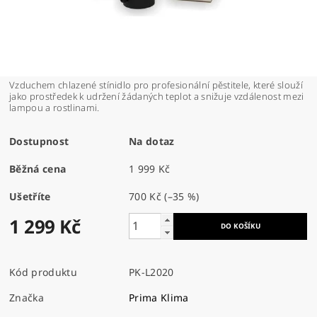
Vzduchem chlazené stínidlo pro profesionální pěstitele, které slouží
jako prostředek k udržení žádaných teplot a snižuje vzdálenost mezi
lampou a rostlinami.
Dostupnost
Na dotaz
Běžná cena
1 999 Kč
Ušetříte
700 Kč
(–35 %)
1 299 Kč
Kód produktu
PK-L2020
Značka
Prima Klima