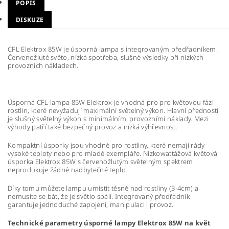
POPIS
DISKUZE
CFL Elektrox 85W je úsporná lampa s integrovaným předřadníkem.
Červenožluté světo, nízká spotřeba, slušné výsledky při nízkých
provozních nákladech.
Úsporná CFL lampa 85W Elektrox je vhodná pro pro květovou fázi
rostlin, které nevyžadují maximální světelný výkon. Hlavní předností
je slušný světelný výkon s minimálními provozními náklady. Mezi
výhody patří také bezpečný provoz a nízká výhřevnost.
Kompaktní úsporky jsou vhodné pro rostliny, které nemají rády
vysoké teploty nebo pro mladé exempláře. Nízkowattážová květová
úsporka Elektrox 85W s červenožlutým světelným spektrem
neprodukuje žádné nadbytečné teplo.
Díky tomu můžete lampu umístit těsně nad rostliny (3-4cm) a
nemusíte se bát, že je světlo spálí. Integrovaný předřadník
garantuje jednoduché zapojení, manipulaci i provoz.
Technické parametry úsporné lampy Elektrox 85W na květ