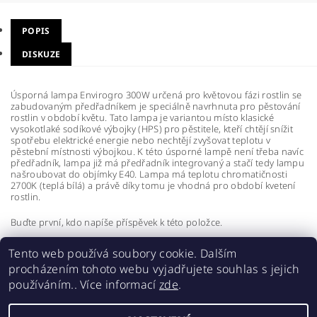
POPIS
DISKUZE
Úsporná lampa Envirogro 300W určená pro květovou fázi rostlin se
zabudovaným předřadníkem je speciálně navrhnuta pro pěstování
rostlin v období květu. Tato lampa je variantou místo klasické
vysokotlaké sodíkové výbojky (HPS) pro pěstitele, kteří chtějí snížit
spotřebu elektrické energie nebo nechtějí zvyšovat teplotu v
pěstební místnosti výbojkou. K této úsporné lampě není třeba navíc
předřadník, lampa již má předřadník integrovaný a stačí tedy lampu
našroubovat do objímky E40. Lampa má teplotu chromatičnosti
2700K (teplá bílá) a právě díky tomu je vhodná pro období kvetení
rostlin.
Buďte první, kdo napíše příspěvek k této položce.
Přidat komentář
Tento web používá soubory cookie. Dalším
procházením tohoto webu vyjadřujete souhlas s jejich
používáním.. Více informací
zde
.