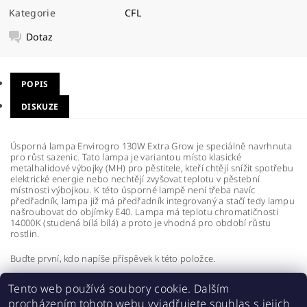
Kategorie
CFL
Dotaz
POPIS
DISKUZE
Úsporná lampa Envirogro 130W Extra Grow je speciálně navrhnuta
pro růst sazenic. Tato lampa je variantou místo klasické
metalhalidové výbojky (MH) pro pěstitele, kteří chtějí snížit spotřebu
elektrické energie nebo nechtějí zvyšovat teplotu v pěstební
místnosti výbojkou. K této úsporné lampě není třeba navíc
předřadník, lampa již má předřadník integrovaný a stačí tedy lampu
našroubovat do objímky E40. Lampa má teplotu chromatičnosti
14000K (studená bílá bílá) a proto je vhodná pro období růstu
rostlin.
Buďte první, kdo napíše příspěvek k této položce.
Přidat komentář
Tento web používá soubory cookie. Dalším
procházením tohoto webu vyjadřujete souhlas s jejich