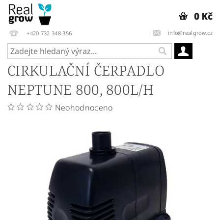
0 Kč
info@realgrow.cz
+420 732 348 356
CIRKULAČNÍ ČERPADLO
NEPTUNE 800, 800L/H
Neohodnoceno