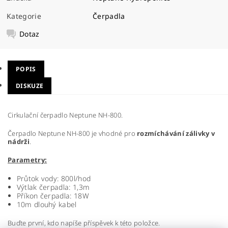
Kategorie
Čerpadla
Dotaz
POPIS
DISKUZE
Cirkulační čerpadlo Neptune NH-800.
Čerpadlo Neptune NH-800 je vhodné pro
rozmíchávání zálivky v
nádrži
.
Parametry:
Průtok vody: 800l/hod
Výtlak čerpadla: 1,3m
Příkon čerpadla: 18W
10m dlouhý kabel
Buďte první, kdo napíše příspěvek k této položce.