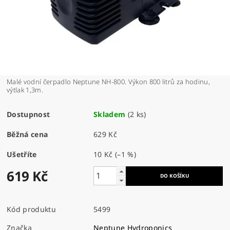
Malé vodní čerpadlo Neptune NH-800. Výkon 800 litrů za hodinu,
výtlak 1,3m.
Dostupnost
Skladem
(2 ks)
Běžná cena
629 Kč
Ušetříte
10 Kč
(–1 %)
619 Kč
Kód produktu
5499
Značka
Neptune Hydroponics