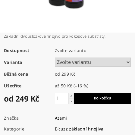
Základní dvousložkové hnojivo pro kokosové substráty.
Dostupnost
Zvolte variantu
Varianta
Běžná cena
od 299 Kč
Ušetříte
až
50 Kč
(–16 %)
od 249 Kč
Značka
Atami
Kategorie
B'cuzz základní hnojiva