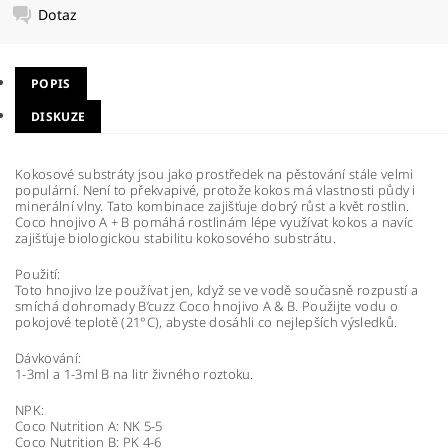
Dotaz
POPIS
DISKUZE
Kokosové substráty jsou jako prostředek na pěstování stále velmi
populární. Není to překvapivé, protože kokos má vlastnosti půdy i
minerální vlny. Tato kombinace zajišťuje dobrý růst a květ rostlin.
Coco hnojivo A + B pomáhá rostlinám lépe využívat kokos a navíc
zajišťuje biologickou stabilitu kokosového substrátu.
Použití:
Toto hnojivo lze používat jen, když se ve vodě současně rozpustí a
smíchá dohromady B’cuzz Coco hnojivo A & B. Použijte vodu o
pokojové teplotě (21°C), abyste dosáhli co nejlepších výsledků.
Dávkování:
1-3ml a 1-3ml B na litr živného roztoku.
NPK:
Coco Nutrition A: NK 5-5
Coco Nutrition B: PK 4-6