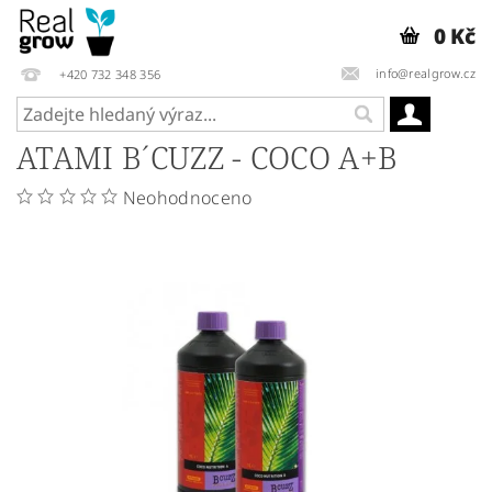
0 Kč
info@realgrow.cz
+420 732 348 356
ATAMI B´CUZZ - COCO A+B
Neohodnoceno