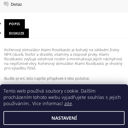
Dotaz
POPIS
DISKUZE
Kořenový stimulátor Atami Rootbastic je bohatý na základní živiny
NPK (dusík, fosfor a draslík), vitamíny a stopové prvky. Atami
Rootbastic zvyšuje odolnost rostlin a minimalizuje jejich náchylnost
na nepříznivé vlivy. Kořenový stimulátor Atami Rootbastic je vhodný
pro výsadbu řízků.
Buďte první, kdo napíše příspěvek k této položce.
Přidat komentář
Tento web používá soubory cookie. Dalším
procházením tohoto webu vyjadřujete souhlas s jejich
používáním.. Více informací
zde
.
NASTAVENÍ
2026 ©
Realgrow
, všechna práva vyhrazena