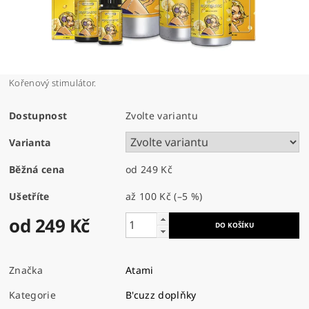
Kořenový stimulátor.
Dostupnost
Zvolte variantu
Varianta
Běžná cena
od 249 Kč
Ušetříte
až
100 Kč
(–5 %)
od 249 Kč
Značka
Atami
Kategorie
B'cuzz doplňky