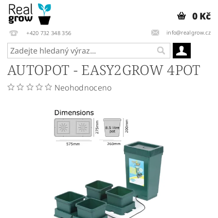
0 Kč
info@realgrow.cz
+420 732 348 356
AUTOPOT - EASY2GROW 4POT
Neohodnoceno