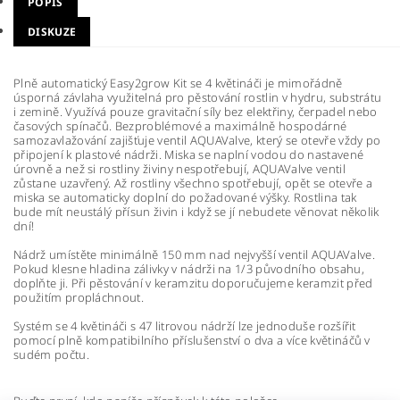
POPIS
DISKUZE
Plně automatický Easy2grow Kit se 4 květináči je mimořádně
úsporná závlaha využitelná pro pěstování rostlin v hydru, substrátu
i zemině. Využívá pouze gravitační síly bez elektřiny, čerpadel nebo
časových spínačů. Bezproblémové a maximálně hospodárné
samozavlažování zajišťuje ventil AQUAValve, který se otevře vždy po
připojení k plastové nádrži. Miska se naplní vodou do nastavené
úrovně a než si rostliny živiny nespotřebují, AQUAValve ventil
zůstane uzavřený. Až rostliny všechno spotřebují, opět se otevře a
miska se automaticky doplní do požadované výšky. Rostlina tak
bude mít neustálý přísun živin i když se jí nebudete věnovat několik
dní!
Nádrž umístěte minimálně 150 mm nad nejvyšší ventil AQUAValve.
Pokud klesne hladina zálivky v nádrži na 1/3 původního obsahu,
doplňte ji. Při pěstování v keramzitu doporučujeme keramzit před
použitím propláchnout.
Systém se 4 květináči s 47 litrovou nádrží lze jednoduše rozšířit
pomocí plně kompatibilního příslušenství o dva a více květináčů v
sudém počtu.