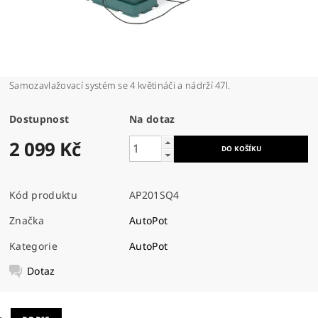
Samozavlažovací systém se 4 květináči a nádrží 47l.
Dostupnost
Na dotaz
2 099 Kč
Kód produktu
AP201SQ4
Značka
AutoPot
Kategorie
AutoPot
Dotaz