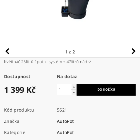
1
z 2
Květináč 25litrů 1pot xl systém + 47litrů nádrž
Dostupnost
Na dotaz
1 399 Kč
Kód produktu
5621
Značka
AutoPot
Kategorie
AutoPot