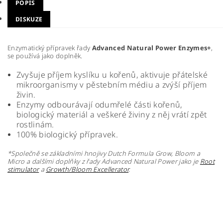
POPIS
DISKUZE
Enzymatický přípravek řady
Advanced Natural Power Enzymes+
,
se používá jako doplněk.
Zvyšuje příjem kyslíku u kořenů, aktivuje přátelské
mikroorganismy v pěstebním médiu a zvýší příjem
živin.
Enzymy odbourávají odumřelé části kořenů,
biologický materiál a veškeré živiny z něj vrátí zpět
rostlinám.
100% biologický přípravek.
*Společně se základními hnojivy Dutch Formula Grow, Bloom a
Micro a dalšími doplňky z řady Advanced Natural Power jako je
Root
stimulator
a
Growth/Bloom Excellerator
.