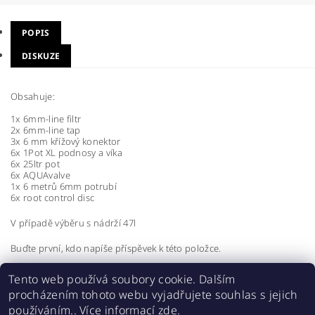
POPIS
DISKUZE
Obsahuje:
1x 6mm-line filtr
2x 6mm-line tap
3x 6 mm křížový konektor
6x 1Pot XL podnosy a víka
6x 25ltr pot
6x AQUAvalve
1x 6 metrů 6mm potrubí
6x root control disc
V případě výběru s nádrží 47l
Buďte první, kdo napíše příspěvek k této položce.
Přidat komentář
Tento web používá soubory cookie. Dalším
procházením tohoto webu vyjadřujete souhlas s jejich
používáním.. Více informací
zde
.